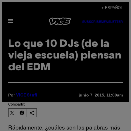
Saltar
+ ESPAÑOL
al
Abrir
contenido
SUBSCRIBE
NEWSLETTER
Menú
Lo que 10 DJs (de la
vieja escuela) piensan
del EDM
Por
junio 7, 2015, 11:00am
VICE Staff
Compartir:
Rápidamente, ¿cuáles son las palabras más