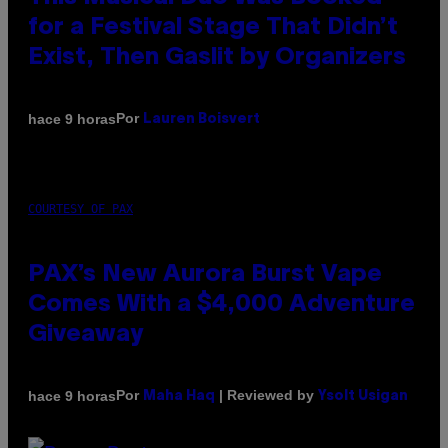
for a Festival Stage That Didn’t
Exist, Then Gaslit by Organizers
Por
hace 9 horas
Lauren Boisvert
COURTESY OF PAX
PAX’s New Aurora Burst Vape
Comes With a $4,000 Adventure
Giveaway
Por
| Reviewed by
hace 9 horas
Maha Haq
Ysolt Usigan