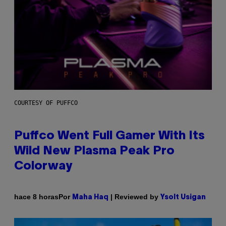
COURTESY OF PUFFCO
Puffco Went Full Gamer With Its
Wild New Plasma Peak Pro
Colorway
Por
| Reviewed by
hace 8 horas
Maha Haq
Ysolt Usigan