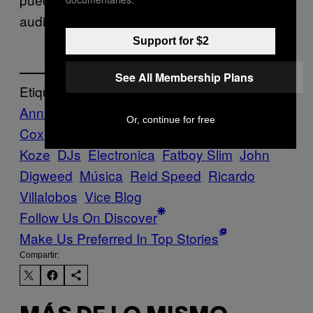
audiencia». [
THUMP
, 2014]
Support for $2
See All Membership Plans
Etiquetado:
Annie Mac
Aphex Twin
bassnectar
Carl
Or, continue for free
Cox
crítica
DJ Harvey
DJ
Koze
DJs
Electronica
Fatboy Slim
John
Digweed
Música
Reid Speed
Ricardo
Villalobos
Vice Blog
Follow Us On Discover
Make Us Preferred In Top Stories
Compartir: