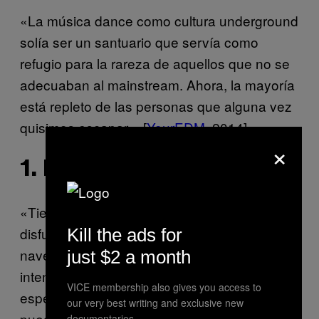
«La música dance como cultura underground
solía ser un santuario que servía como
refugio para la rareza de aquellos que no se
adecuaban al mainstream. Ahora, la mayoría
está repleto de las personas que alguna vez
quisimos escapar». [
YourEDM
, 2014]
×
1. DJ HARVEY
«Tienes a la escena de esta ‘música de
disfunción eréctil’, con gente que llega en
Kill the ads for
naves espaciales o fuegos artificiales para
just $2 a month
intentar aumentar el aspecto visual del
VICE membership also gives you access to
espectáculo. No puedo entender cómo
our very best writing and exclusive new
pueden tocar un disco y luego saltar sobre la
documentaries.