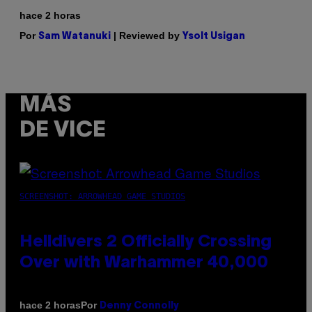
hace 2 horas
Por
| Reviewed by
Sam Watanuki
Ysolt Usigan
MÁS
DE VICE
SCREENSHOT: ARROWHEAD GAME STUDIOS
Helldivers 2 Officially Crossing
Over with Warhammer 40,000
Por
hace 2 horas
Denny Connolly