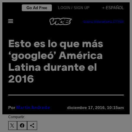
Saltar
Go Ad Free
LOGIN / SIGN UP
+ ESPAÑOL
al
Abrir
contenido
SUBSCRIBE
NEWSLETTER
Menú
Esto es lo que más
‘googleó’ América
Latina durante el
2016
Por
diciembre 17, 2016, 10:15am
Martín Andrade
Compartir: