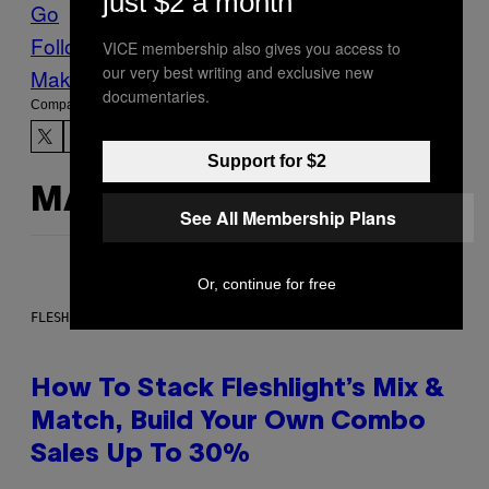
just $2 a month
Go
PRINCE
Tecnologia
VICE News
Follow Us On Discover
VICE membership also gives you access to
our very best writing and exclusive new
Make Us Preferred In Top Stories
documentaries.
Compartir:
Support for $2
MÁS DE LO MISMO
See All Membership Plans
Or, continue for free
FLESHLIGHT
How To Stack Fleshlight’s Mix &
Match, Build Your Own Combo
Sales Up To 30%