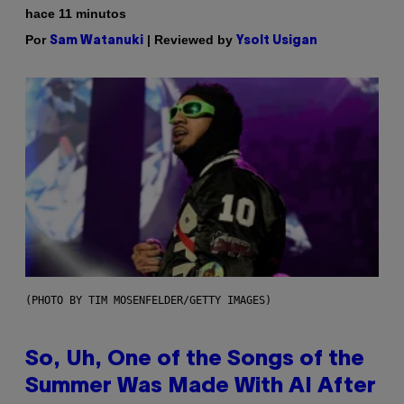
hace 11 minutos
Por
| Reviewed by
Sam Watanuki
Ysolt Usigan
(PHOTO BY TIM MOSENFELDER/GETTY IMAGES)
So, Uh, One of the Songs of the
Summer Was Made With AI After