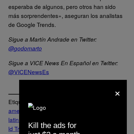
esperaba de algunos, pero otros han sido
más sorprendentes», aseguran los analistas
de Google Trends.
Sigue a Martín Andrade
en Twitter:
@
godomarto
Sigue a VICE News En Español en Twitter:
@VICENewsEs
×
Etiquetado:
america
latina
Brexit
búsquedas
computación
Dona
Kill the ads for
ld Trump
Google
Pokemon