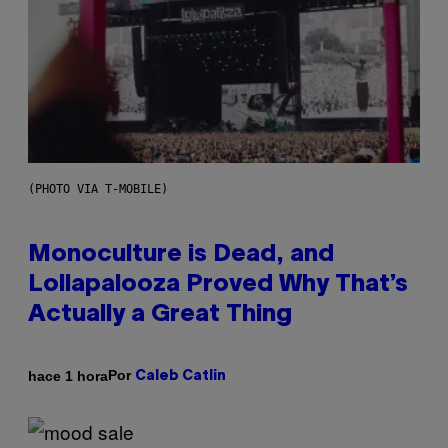
(PHOTO VIA T-MOBILE)
Monoculture is Dead, and
Lollapalooza Proved Why That’s
Actually a Great Thing
Por
hace 1 hora
Caleb Catlin