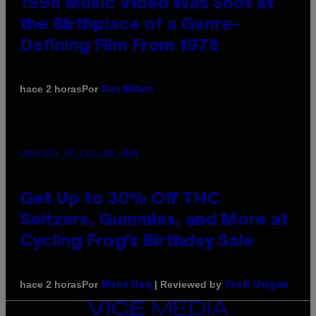
1998 Music Video Was Shot at
the Birthplace of a Genre-
Defining Film From 1978
Por
hace 2 horas
Dan Milam
COURTESY OF CYCLING FROG
Get Up to 30% Off THC
Seltzers, Gummies, and More at
Cycling Frog’s Birthday Sale
Por
| Reviewed by
hace 2 horas
Maha Haq
Ysolt Usigan
VICE