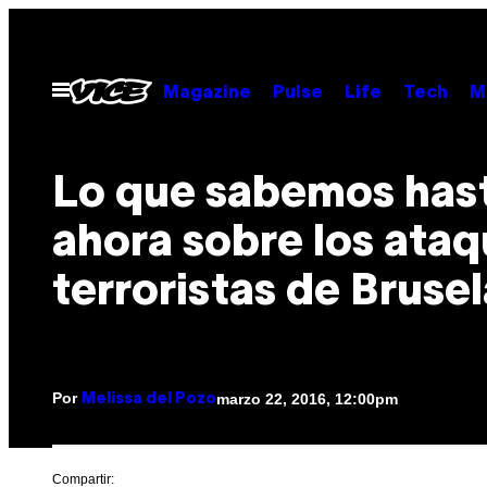
Saltar
al
contenido
Abrir
Magazine
Pulse
Life
Tech
M
Menú
Lo que sabemos has
ahora sobre los ata
terroristas de Bruse
Por
marzo 22, 2016, 12:00pm
Melissa del Pozo
Compartir: