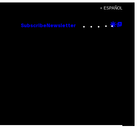
+ ESPAÑOL
Instagram
TikTok
YouTube
Google
Goog
Subscribe
Newsletter
Discove
Top
Posts