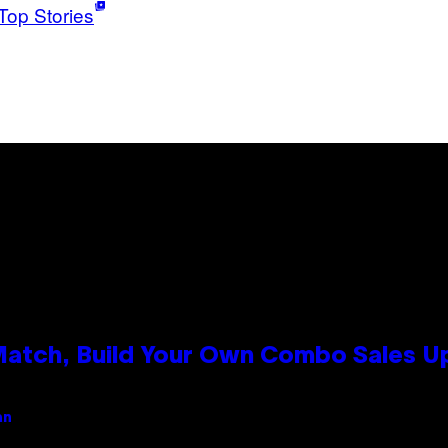
Top Stories
 Match, Build Your Own Combo Sales 
an