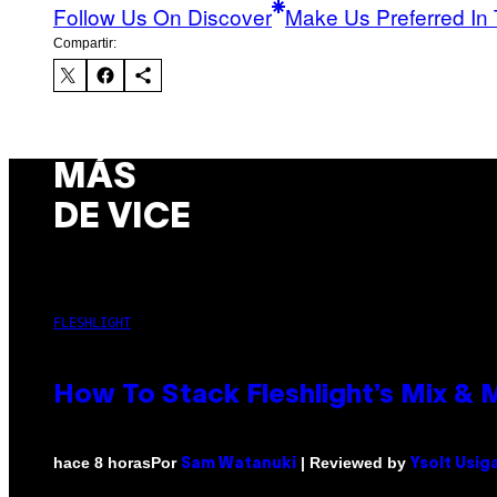
Follow Us On Discover
Make Us Preferred In 
Compartir:
MÁS
DE VICE
FLESHLIGHT
How To Stack Fleshlight’s Mix &
Por
| Reviewed by
hace 8 horas
Sam Watanuki
Ysolt Usig