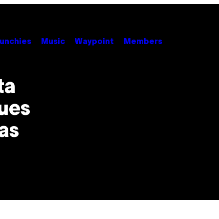
unchies
Music
Waypoint
Members
ta
ques
las