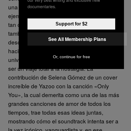
our very best writing and exclusive new
una escena romántica como la del baile, por
documentaries.
ejemplo) pero no estoy segura que esto sea
tan claro como eso. Los clásicos de los 80s
Support for $2
también son reducidos junto a las pistas más
See All Membership Plans
desoladoras de post-punk e indie acústicas,
haciendo que todo este asunto refleje más el
Or, continue for free
universo adolescente en general, en lugar de
ser un viaje total a la nostalgia. La
contribución de Selena Gómez de un cover
increíble de Yazoo con la canción «Only
You», la cual demerita como una de las más
grandes canciones de amor de todos los
tiempos, trae todas esas ideas juntas,
mostrando cómo el soundtrack intenta ser a
la vez icónico, vanguardista y, en ese