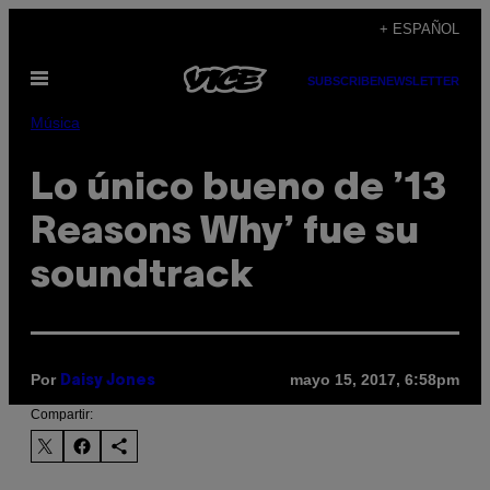
Saltar
+ ESPAÑOL
al
Abrir
contenido
SUBSCRIBE
NEWSLETTER
Menú
Música
Lo único bueno de ’13
Reasons Why’ fue su
soundtrack
Por
mayo 15, 2017, 6:58pm
Daisy Jones
Compartir: