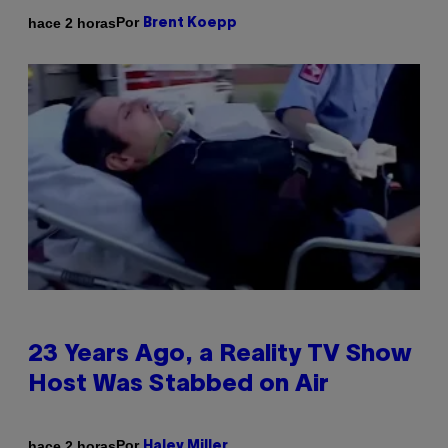
Por
hace 2 horas
Brent Koepp
23 Years Ago, a Reality TV Show
Host Was Stabbed on Air
Por
hace 2 horas
Haley Miller