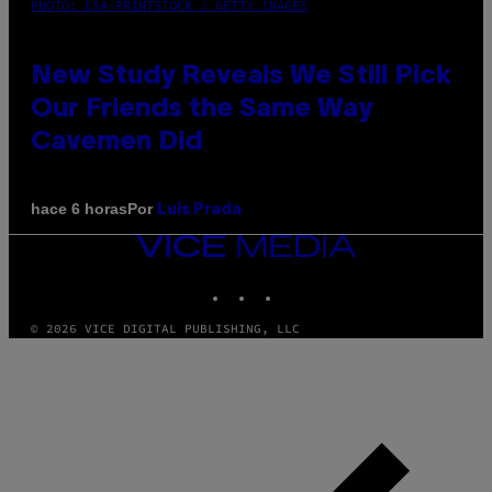
PHOTO: CSA-PRINTSTOCK / GETTY IMAGES
New Study Reveals We Still Pick
Our Friends the Same Way
Cavemen Did
Por
hace 6 horas
Luis Prada
VICE
MEDIA
INSTAGRAM
TIKTOK
YOUTUBE
© 2026 VICE DIGITAL PUBLISHING, LLC