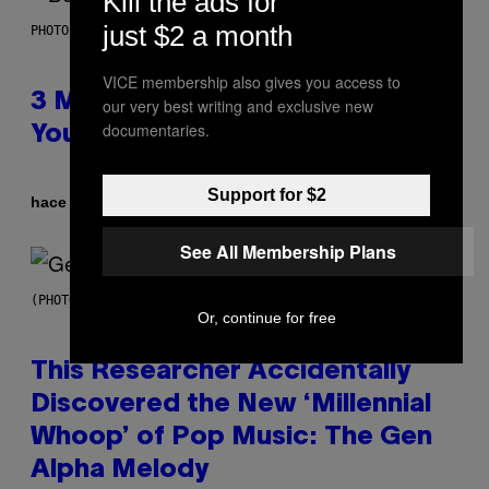
Kill the ads for
just $2 a month
PHOTO BY KEVIN WINTER/GETTY IMAGES FOR RADIO DISNEY
VICE membership also gives you access to
3 Millennial Anthems That Make
our very best writing and exclusive new
documentaries.
You Think of Your Best Friend
Support for $2
Por
hace 4 horas
Lauren Boisvert
See All Membership Plans
(PHOTO BY TAYLOR HILL/GETTY IMAGES)
Or, continue for free
This Researcher Accidentally
Discovered the New ‘Millennial
Whoop’ of Pop Music: The Gen
Alpha Melody