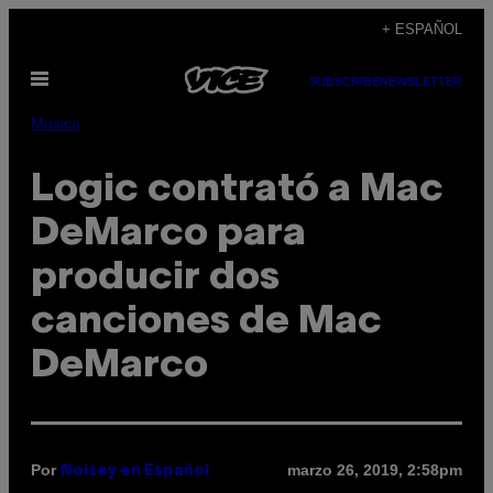
Saltar
+ ESPAÑOL
al
Abrir
contenido
SUBSCRIBE
NEWSLETTER
Menú
Música
Logic contrató a Mac
DeMarco para
producir dos
canciones de Mac
DeMarco
Por
marzo 26, 2019, 2:58pm
Noisey en Español