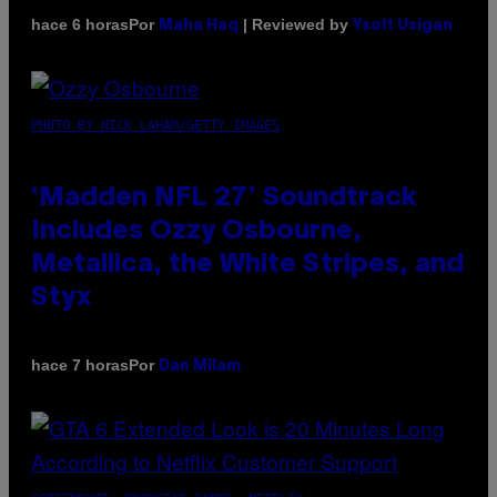
Por
| Reviewed by
hace 6 horas
Maha Haq
Ysolt Usigan
PHOTO BY NICK LAHAM/GETTY IMAGES
‘Madden NFL 27’ Soundtrack
Includes Ozzy Osbourne,
Metallica, the White Stripes, and
Styx
Por
hace 7 horas
Dan Milam