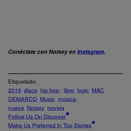
Conéctate con Noisey en
Instagram
.
Etiquetado:
2019
disco
hip hop-
libro
logic
MAC
DEMARCO
Music
música
nueva
Noisey
novela
Follow Us On Discover
Make Us Preferred In Top Stories