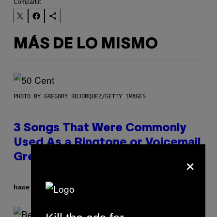
Compartir:
MÁS DE LO MISMO
PHOTO BY GREGORY BOJORQUEZ/GETTY IMAGES
3 Songs That Were Commonly
Used As a Ringtone or Voicemail
×
Greeting in the 2000s
Por
hace 3 horas
Dan Milam