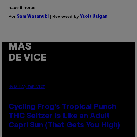
hace 6 horas
Por
| Reviewed by
Sam Watanuki
Ysolt Usigan
MÁS
DE VICE
MAHA HAQ FOR VICE
Cycling Frog’s Tropical Punch
THC Seltzer Is Like an Adult
Capri Sun (That Gets You High)