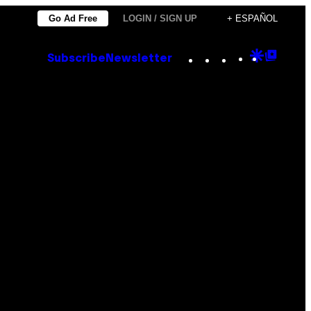
Go Ad Free
LOGIN / SIGN UP
+ ESPAÑOL
Instagram
TikTok
YouTube
Google
Goog
Subscribe
Newsletter
Discove
Top
Posts