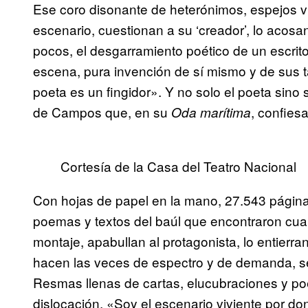
Ese coro disonante de heterónimos, espejos viv
escenario, cuestionan a su ‘creador’, lo acosan
pocos, el desgarramiento poético de un escri
escena, pura invención de sí mismo y de sus ta
poeta es un fingidor». Y no solo el poeta sino
de Campos que, en su
, confies
Oda marítima
Cortesía de la Casa del Teatro Nacional
Con hojas de papel en la mano, 27.543 págin
poemas y textos del baúl que encontraron cuan
montaje, apabullan al protagonista, lo entierra
hacen las veces de espectro y de demanda, se
Resmas llenas de cartas, elucubraciones y po
dislocación. «Soy el escenario viviente por d