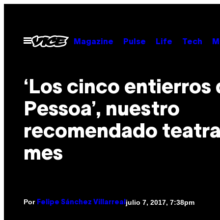
Saltar
al
contenido
Abrir
Magazine
Pulse
Life
Tech
M
Menú
‘Los cinco entierros
Pessoa’, nuestro
recomendado teatral
mes
Por
julio 7, 2017, 7:38pm
Felipe Sánchez Villarreal