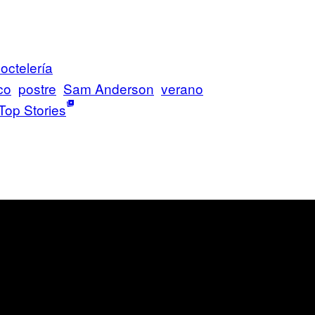
octelería
co
postre
Sam Anderson
verano
Top Stories