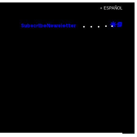
+ ESPAÑOL
Instagram
TikTok
YouTube
Google
Goog
Subscribe
Newsletter
Discove
Top
Posts