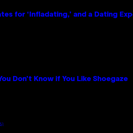
tes for ‘Infladating,’ and a Dating E
 You Don’t Know if You Like Shoegaze
S)