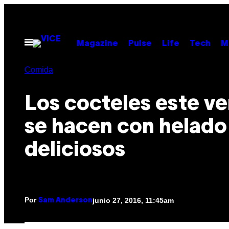
Saltar
al
contenido
Abrir
Magazine
Pulse
Life
Tech
M
Menú
Comida
Los cocteles este v
se hacen con helado
deliciosos
Por
junio 27, 2016, 11:45am
Sam Anderson