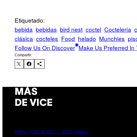
Etiquetado:
bebida
bebidas
bird nest
coctel
Coctelería
c
clásica
cocteles
Food
helado
Munchies
pis
Follow Us On Discover
Make Us Preferred In 
Compartir:
MÁS
DE VICE
PHOTO: PIXELSEFFECT / GETTY IMAGES