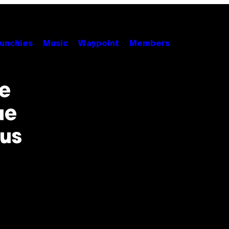
unchies
Music
Waypoint
Members
de
ue
sus