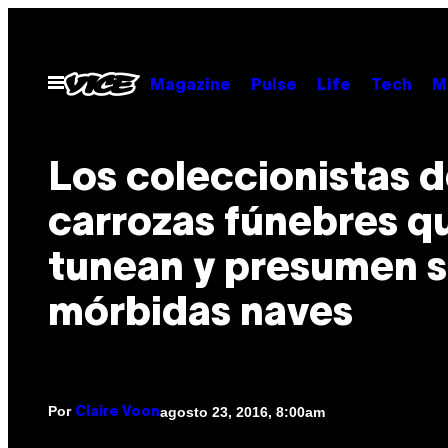
Saltar
al
contenido
Abrir
Magazine
Pulse
Life
Tech
M
Menú
Los coleccionistas 
carrozas fúnebres q
tunean y presumen 
mórbidas naves
Por
agosto 23, 2016, 8:00am
Claire Voon