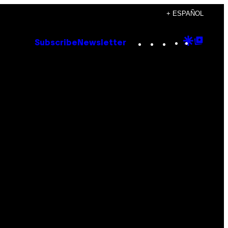
+ ESPAÑOL
Instagram
TikTok
YouTube
Google
Goog
Subscribe
Newsletter
Discove
Top
Posts