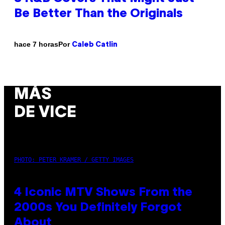
Be Better Than the Originals
Por
hace 7 horas
Caleb Catlin
MÁS
DE VICE
PHOTO: PETER KRAMER / GETTY IMAGES
4 Iconic MTV Shows From the
2000s You Definitely Forgot
About