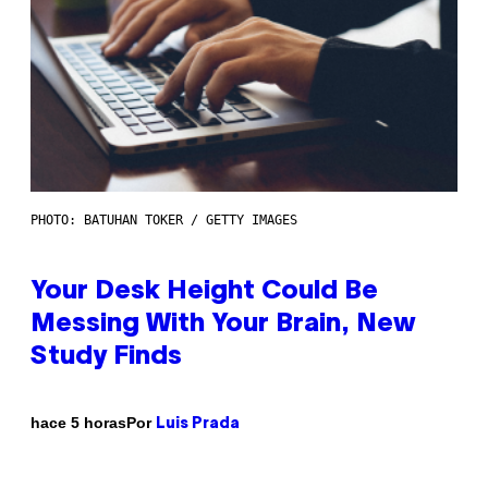
PHOTO: BATUHAN TOKER / GETTY IMAGES
Your Desk Height Could Be
Messing With Your Brain, New
Study Finds
Por
hace 5 horas
Luis Prada