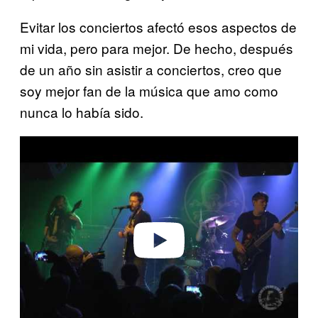
Evitar los conciertos afectó esos aspectos de
mi vida, pero para mejor. De hecho, después
de un año sin asistir a conciertos, creo que
soy mejor fan de la música que amo como
nunca lo había sido.
P
l
a
y
v
i
d
e
o