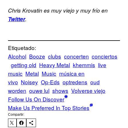
Chris Krovatin es muy viejo y muy frío en
Twitter
.
Etiquetado:
Alcohol
Booze
clubs
concerten
conciertos
getting old
Heavy Metal
khemmis
live
music
Metal
Music
música en
vivo
Noisey
Op-Eds
optredens
oud
worden
ouwe lul
shows
Volverse viejo
Follow Us On Discover
Make Us Preferred In Top Stories
Compartir: