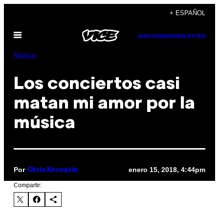
Saltar
+ ESPAÑOL
al
Abrir
contenido
SUBSCRIBE
NEWSLETTER
Menú
Música
Los conciertos casi
matan mi amor por la
música
Por
enero 15, 2018, 4:44pm
Chris Krovatin
Compartir: