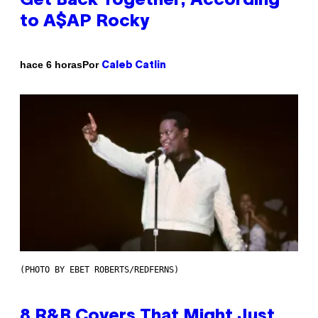
Get Back Together, According
to A$AP Rocky
Por
hace 6 horas
Caleb Catlin
(PHOTO BY EBET ROBERTS/REDFERNS)
8 R&B Covers That Might Just