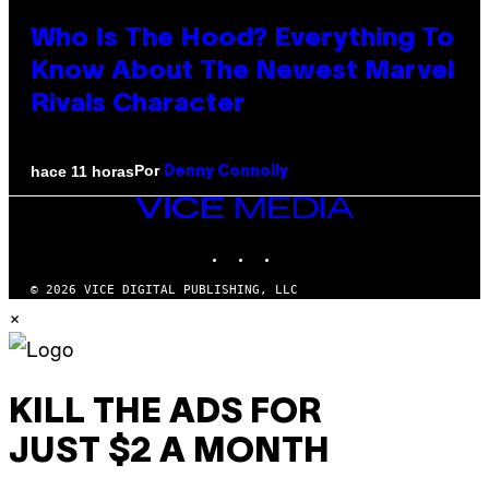
Who Is The Hood? Everything To
Know About The Newest Marvel
Rivals Character
Por
hace 11 horas
Denny Connolly
VICE
MEDIA
INSTAGRAM
TIKTOK
YOUTUBE
© 2026 VICE DIGITAL PUBLISHING, LLC
×
KILL THE ADS FOR
JUST $2 A MONTH