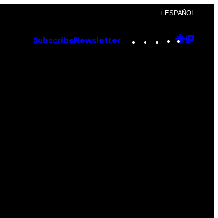
+ ESPAÑOL
Instagram
TikTok
YouTube
Google
Goog
Subscribe
Newsletter
Discove
Top
Posts