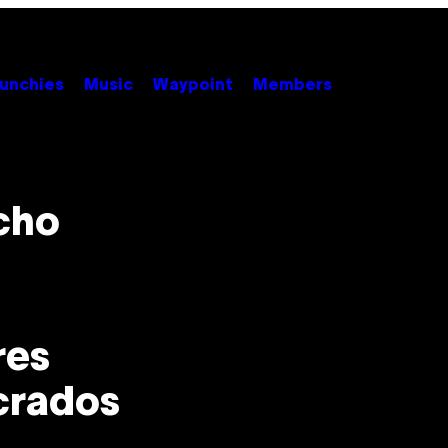
unchies
Music
Waypoint
Members
cho
res
crados