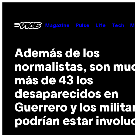
Saltar
al
contenido
Abrir
Magazine
Pulse
Life
Tech
M
Menú
Además de los
normalistas, son mu
más de 43 los
desaparecidos en
Guerrero y los milita
podrían estar involu