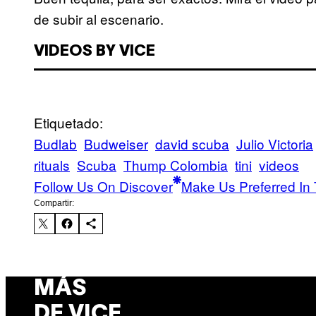
de subir al escenario.
VIDEOS BY VICE
Etiquetado:
Budlab
Budweiser
david scuba
Julio Victoria
rituals
Scuba
Thump Colombia
tini
videos
Follow Us On Discover
Make Us Preferred In 
Compartir:
MÁS
DE VICE