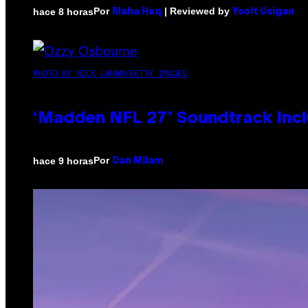
Por
| Reviewed by
hace 8 horas
Maha Haq
Ysolt Usigan
PHOTO BY NICK LAHAM/GETTY IMAGES
‘Madden NFL 27’ Soundtrack Inclu
Por
hace 9 horas
Dan Milam