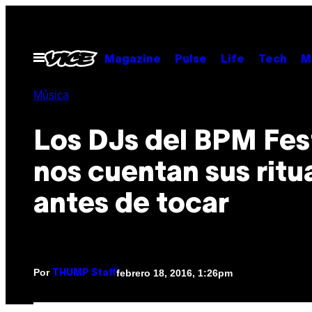
Saltar
al
contenido
Abrir
Magazine
Pulse
Life
Tech
M
Menú
Música
Los DJs del BPM Fes
nos cuentan sus ritu
antes de tocar
Por
febrero 18, 2016, 1:26pm
THUMP Staff