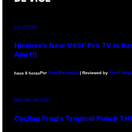
VIA HISENSE
Hisense’s New U6SF Pro TV Is Bas
Alert!)
Por
| Reviewed by
hace 8 horas
Sam Watanuki
Ysolt Usig
MAHA HAQ FOR VICE
Cycling Frog’s Tropical Punch THC