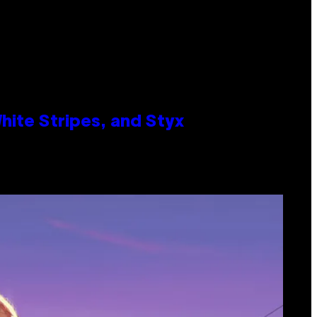
ite Stripes, and Styx