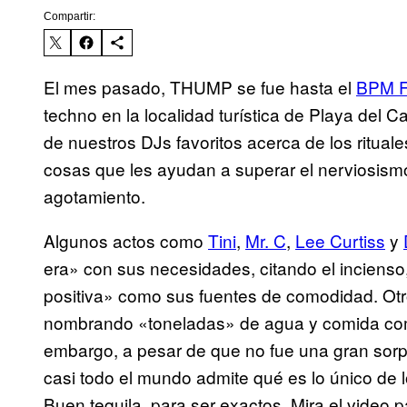
Compartir:
El mes pasado, THUMP se fue hasta el
BPM F
techno en la localidad turística de Playa del 
de nuestros DJs favoritos acerca de los rituale
cosas que les ayudan a superar el nerviosismo,
agotamiento.
Algunos actos como
Tini
,
Mr
. C
,
Lee Curtiss
y
era» con sus necesidades, citando el incienso,
positiva» como sus fuentes de comodidad. Ot
nombrando «toneladas» de agua y comida com
embargo, a pesar de que no fue una gran sorp
casi todo el mundo admite qué es lo único de 
Buen tequila, para ser exactos. Mira el video 