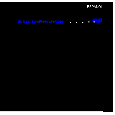
+ ESPAÑOL
Instagram
TikTok
YouTube
Google
Goog
Subscribe
Newsletter
Discove
Top
Posts