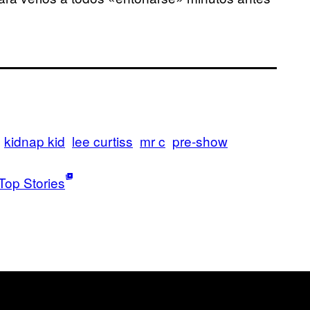
kidnap kid
lee curtiss
mr c
pre-show
Top Stories