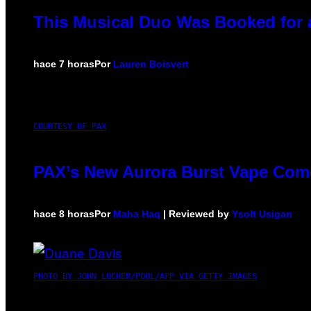
This Musical Duo Was Booked for a 
hace 7 horas
Por
Lauren Boisvert
COURTESY OF PAX
PAX’s New Aurora Burst Vape Come
hace 8 horas
Por
Maha Haq
| Reviewed by
Ysolt Usigan
PHOTO BY JOHN LOCHER/POOL/AFP VIA GETTY IMAGES