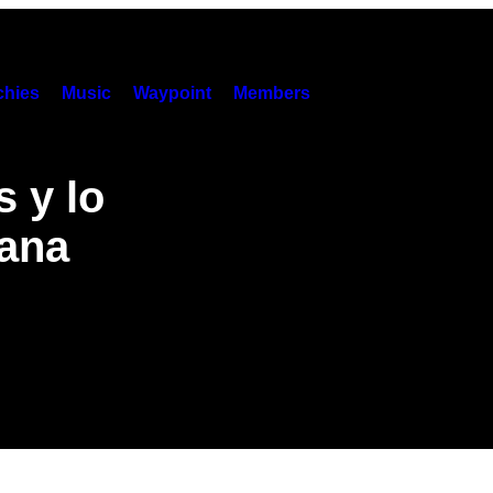
hies
Music
Waypoint
Members
 y lo
cana