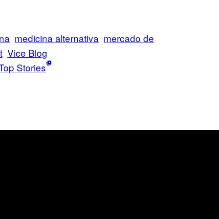
ina
medicina alternativa
mercado de
t
Vice Blog
Top Stories