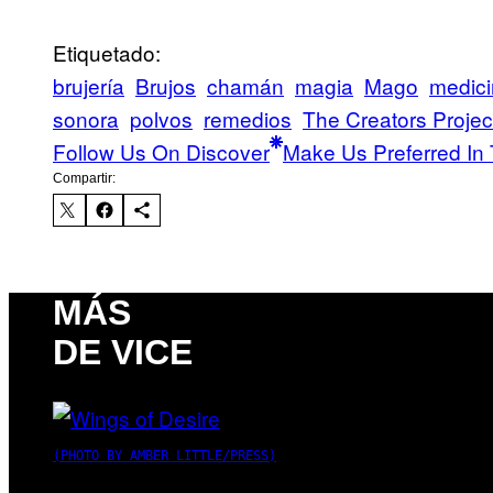
Etiquetado:
brujería
Brujos
chamán
magia
Mago
medic
sonora
polvos
remedios
The Creators Projec
Follow Us On Discover
Make Us Preferred In 
Compartir:
MÁS
DE VICE
(PHOTO BY AMBER LITTLE/PRESS)