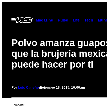
Saltar
al
contenido
Abrir
Magazine
Pulse
Life
Tech
Munc
Menú
Polvo amanza guapos
que la brujería mexi
puede hacer por ti
Por
Luis Carreño
diciembre 18, 2015, 10:00am
Compartir: