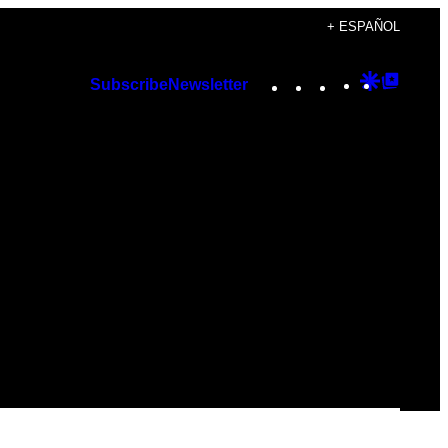
+ ESPAÑOL
Instagram
TikTok
YouTube
Google
Googl
Subscribe
Newsletter
Discover
Top
Posts