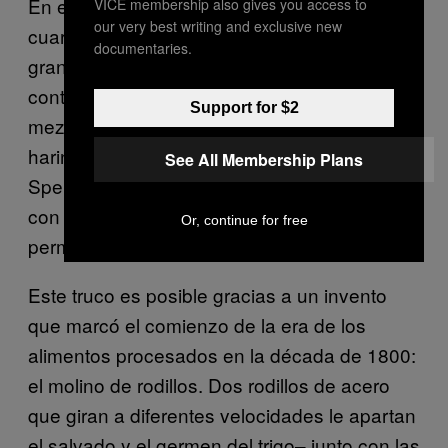
En el interior del molino –escondido en un
VICE membership also gives you access to
our very best writing and exclusive new
cuarto cubierto de polvo no mucho más
documentaries.
grande que un armario– Wade presenta dos
contenedores lado a lado, cada uno con
Support for $2
mezclas de harina y agua. Uno contiene
harina comercial, mientras que el otro es de
See All Membership Plans
Spence. La mezcla de harina fresca burbujea
con actividad enzimática mientras que la otra
Or, continue for free
permanece ahí, estática.
Este truco es posible gracias a un invento
que marcó el comienzo de la era de los
alimentos procesados en la década de 1800:
el molino de rodillos. Dos rodillos de acero
que giran a diferentes velocidades le apartan
el salvado y el germen del trigo– junto con las