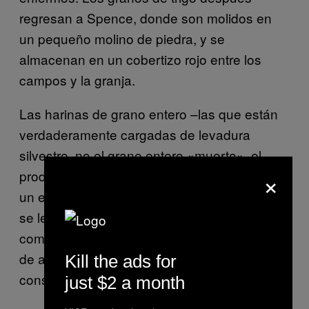
regresan a Spence, donde son molidos en
un pequeño molino de piedra, y se
almacenan en un cobertizo rojo entre los
campos y la granja.
Las harinas de grano entero –las que están
verdaderamente cargadas de levadura
silvestre, no el grano entero «muerto», el
×
producto no perecedero que se encuentra en
un estante típico en una tienda de abarrotes–
se le entregan a los cocineros y panaderos
como Wade al día siguiente, totalmente libres
de aditivos, enriquecedores o
Kill the ads for
conservadores.
just $2 a month