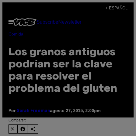
Saltar
+ ESPAÑOL
al
Abrir
Subscribe
Newsletter
contenido
Menú
Comida
Los granos antiguos
podrían ser la clave
para resolver el
problema del gluten
Por
agosto 27, 2015, 2:00pm
Sarah Freeman
Compartir: