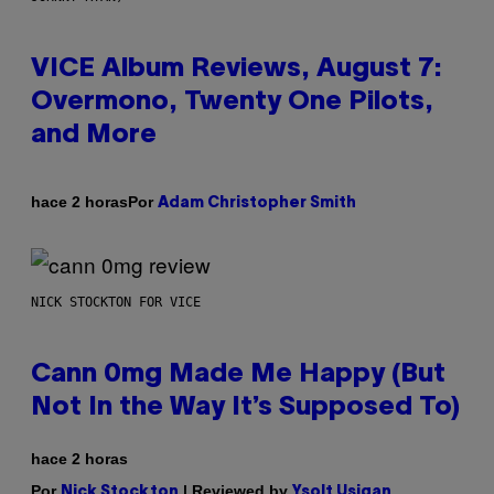
VICE Album Reviews, August 7:
Overmono, Twenty One Pilots,
and More
Por
hace 2 horas
Adam Christopher Smith
NICK STOCKTON FOR VICE
Cann 0mg Made Me Happy (But
Not In the Way It’s Supposed To)
hace 2 horas
Por
| Reviewed by
Nick Stockton
Ysolt Usigan