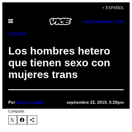
Saltar
+ ESPAÑOL
al
Abrir
contenido
SUBSCRIBE
NEWSLETTER
Menú
Identidad
Los hombres hetero
que tienen sexo con
mujeres trans
Por
Diana Tourjée
septiembre 22, 2015, 5:20pm
Compartir: