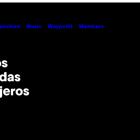
unchies
Music
Waypoint
Members
os
idas
jeros