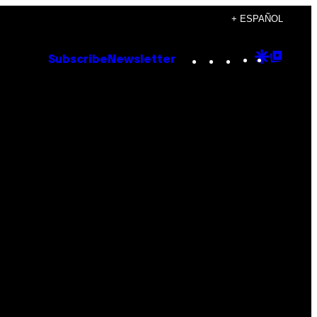
+ ESPAÑOL
Instagram
TikTok
YouTube
Google
Goog
Subscribe
Newsletter
Discove
Top
Posts