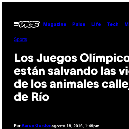
Saltar
al
contenido
Abrir
Magazine
Pulse
Life
Tech
M
Menú
Sports
Los Juegos Olímpic
están salvando las v
de los animales calle
de Río
Por
agosto 18, 2016, 1:49pm
Aaron Gordon