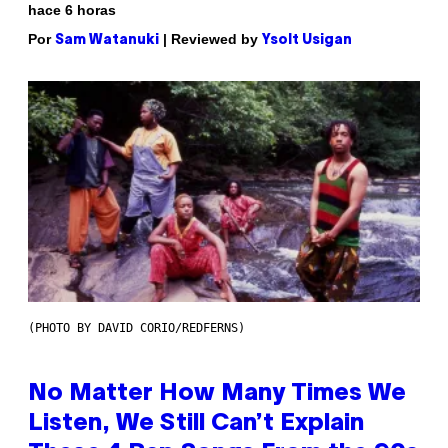
hace 6 horas
Por
| Reviewed by
Sam Watanuki
Ysolt Usigan
(PHOTO BY DAVID CORIO/REDFERNS)
No Matter How Many Times We
Listen, We Still Can’t Explain