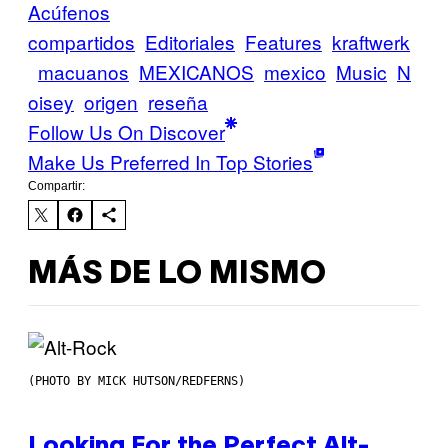
Acúfenos
compartidos
Editoriales
Features
kraftwerk
macuanos
MEXICANOS
mexico
Music
N
oisey
origen
reseña
Follow Us On Discover
Make Us Preferred In Top Stories
Compartir:
MÁS DE LO MISMO
(PHOTO BY MICK HUTSON/REDFERNS)
Looking For the Perfect Alt-