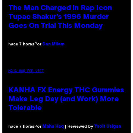
The Man Charged in Rap Icon
Tupac Shakur’s 1996 Murder
Goes On Trial This Monday
Por
hace 7 horas
Dan Milam
MAHA HAQ FOR VICE
KANHA FX Energy THC Gummies
Make Leg Day (and Work) More
Tolerable
Por
| Reviewed by
hace 7 horas
Maha Haq
Ysolt Usigan