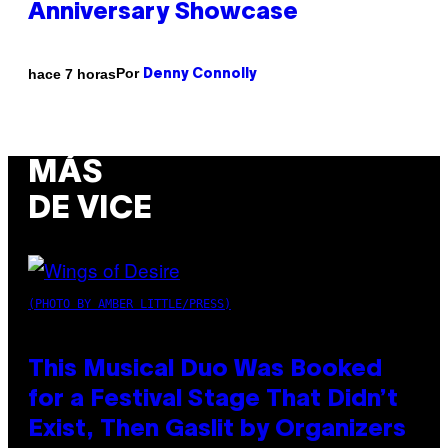
Anniversary Showcase
Por
hace 7 horas
Denny Connolly
MÁS
DE VICE
(PHOTO BY AMBER LITTLE/PRESS)
This Musical Duo Was Booked
for a Festival Stage That Didn’t
Exist, Then Gaslit by Organizers