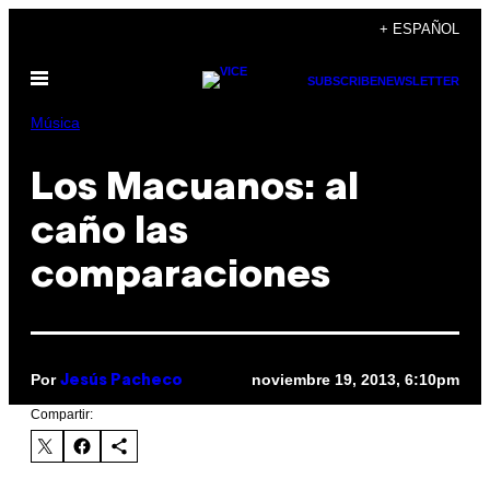
Saltar
+ ESPAÑOL
al
Abrir
contenido
SUBSCRIBE
NEWSLETTER
Menú
Música
Los Macuanos: al
caño las
comparaciones
Por
noviembre 19, 2013, 6:10pm
Jesús Pacheco
Compartir: