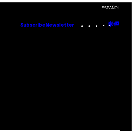
+ ESPAÑOL
Instagram
TikTok
YouTube
Google
Goog
Subscribe
Newsletter
Discove
Top
Posts