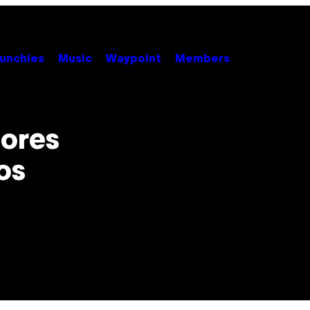
unchies
Music
Waypoint
Members
tores
os