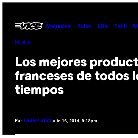
Saltar
al
contenido
Abrir
Magazine
Pulse
Life
Tech
M
Menú
Música
Los mejores produc
franceses de todos l
tiempos
Por
julio 16, 2014, 9:18pm
THUMP Staff