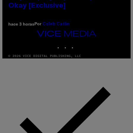
Okay [Exclusive]
Por
hace 3 horas
Caleb Catlin
VICE
MEDIA
INSTAGRAM
TIKTOK
YOUTUBE
© 2026 VICE DIGITAL PUBLISHING, LLC