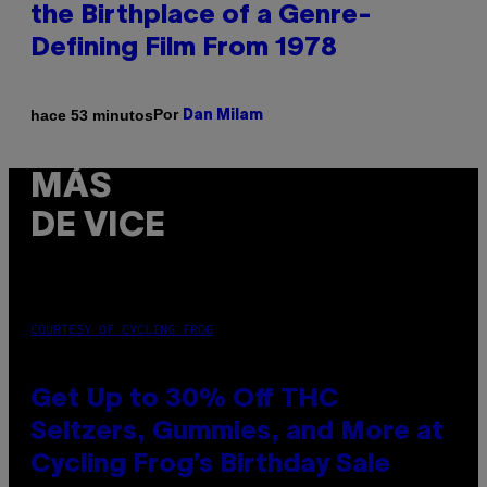
the Birthplace of a Genre-
Defining Film From 1978
Por
hace 53 minutos
Dan Milam
MÁS
DE VICE
COURTESY OF CYCLING FROG
Get Up to 30% Off THC
Seltzers, Gummies, and More at
Cycling Frog’s Birthday Sale