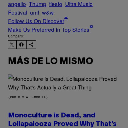
angello
Thump
tiesto
Ultra Music
Festival
umf
w&w
Follow Us On Discover
Make Us Preferred In Top Stories
Compartir:
MÁS DE LO MISMO
(PHOTO VIA T-MOBILE)
Monoculture is Dead, and
Lollapalooza Proved Why That’s