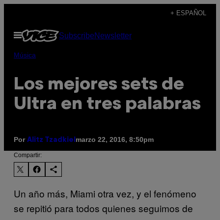
Saltar
+ ESPAÑOL
al
Abrir
Subscribe
Newsletter
contenido
Menú
Música
Los mejores sets de
Ultra en tres palabras
Por
marzo 22, 2016, 8:50pm
Alitz Tzadkiel
Compartir:
Un año más, Miami otra vez, y el fenómeno
se repitió para todos quienes seguimos de