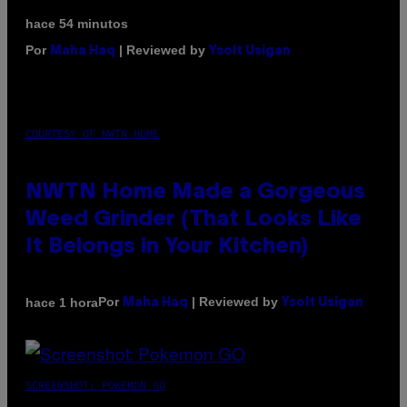
hace 54 minutos
Por
| Reviewed by
Maha Haq
Ysolt Usigan
COURTESY OF NWTN HOME
NWTN Home Made a Gorgeous
Weed Grinder (That Looks Like
It Belongs in Your Kitchen)
Por
| Reviewed by
hace 1 hora
Maha Haq
Ysolt Usigan
SCREENSHOT: POKEMON GO