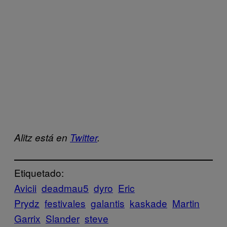
Alitz está en
Twitter
.
Etiquetado:
Avicii
deadmau5
dyro
Eric
Prydz
festivales
galantis
kaskade
Martin
Garrix
Slander
steve