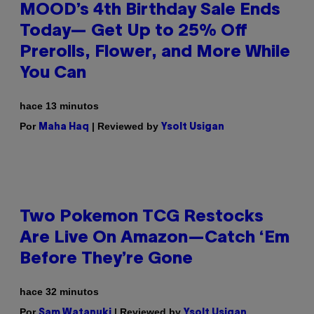
MOOD’s 4th Birthday Sale Ends
Today— Get Up to 25% Off
Prerolls, Flower, and More While
You Can
hace 13 minutos
Por
| Reviewed by
Maha Haq
Ysolt Usigan
Two Pokemon TCG Restocks
Are Live On Amazon—Catch ‘Em
Before They’re Gone
hace 32 minutos
Por
| Reviewed by
Sam Watanuki
Ysolt Usigan