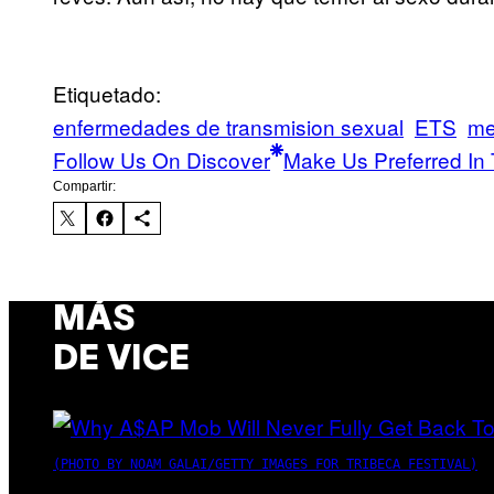
Etiquetado:
enfermedades de transmision sexual
ETS
me
Follow Us On Discover
Make Us Preferred In 
Compartir:
MÁS
DE VICE
(PHOTO BY NOAM GALAI/GETTY IMAGES FOR TRIBECA FESTIVAL)