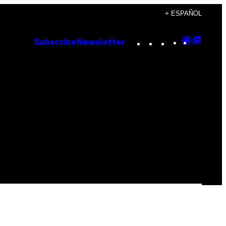
+ ESPAÑOL
Instagram
TikTok
YouTube
Google
Goog
Subscribe
Newsletter
Discove
Top
Posts