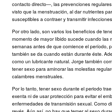
contacto directo—, las prevenciones regulares
visto que la menstruación, al dar nutrientes pa
susceptibles a contraer y transmitir infeccione
Por otro lado, son varios los beneficios de te
momento de mayor líbido sucede cuando las m
semanas antes de que comience el período, p
también se da cuando están durante éste. Ade
como un lubricante natural. Jorge también c
tener sexo para aminorar las molestias regular
calambres menstruales.
Por lo tanto, tener sexo durante el periodo tra
exenta ni de usar protección para evitar el em
enfermedades de transmisión sexual. Como dij
revés. Aún así, no hay que temer al sexo dura