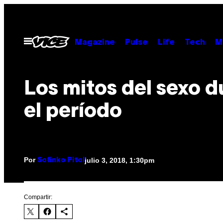
Saltar
al
contenido
Abrir
Magazine
Pulse
Life
Tech
M
Menú
Los mitos del sexo d
el período
Por
julio 3, 2018, 1:30pm
Sofinko Pitol
Compartir: