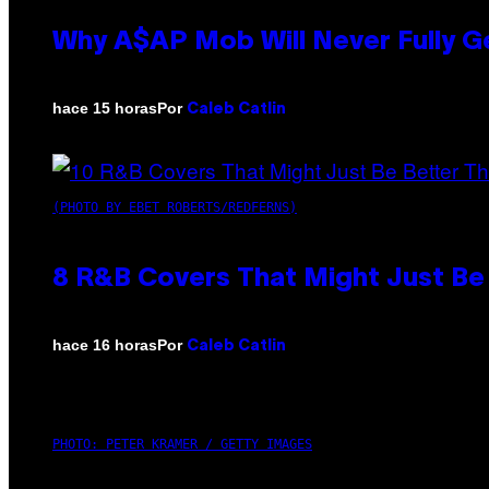
Why A$AP Mob Will Never Fully G
Por
hace 15 horas
Caleb Catlin
(PHOTO BY EBET ROBERTS/REDFERNS)
8 R&B Covers That Might Just Be 
Por
hace 16 horas
Caleb Catlin
PHOTO: PETER KRAMER / GETTY IMAGES