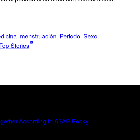
dicina
menstruación
Periodo
Sexo
Top Stories