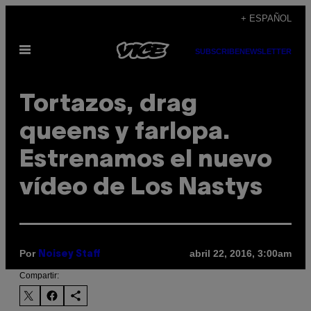
Saltar
+ ESPAÑOL
al
Abrir
contenido
SUBSCRIBE
NEWSLETTER
Menú
Tortazos, drag
queens y farlopa.
Estrenamos el nuevo
vídeo de Los Nastys
Por
abril 22, 2016, 3:00am
Noisey Staff
Compartir: