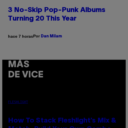
3 No-Skip Pop-Punk Albums
Turning 20 This Year
Por
hace 7 horas
Dan Milam
MÁS
DE VICE
FLESHLIGHT
How To Stack Fleshlight’s Mix &