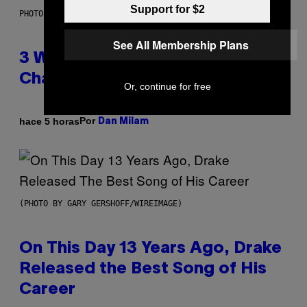
Support for $2
PHOTO ILLUSTRATION BY IAN WALDIE/GETTY IMAGES
See All Membership Plans
3 Ways Your Music Taste
Changes as You Get Older
Or, continue for free
Por
hace 5 horas
Dan Milam
(PHOTO BY GARY GERSHOFF/WIREIMAGE)
On This Day 13 Years Ago, Drake
Released the Best Song of His
Career