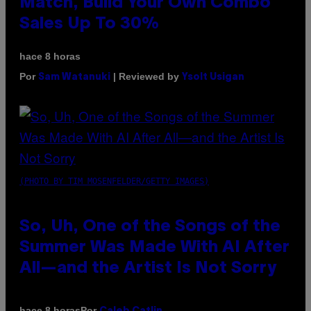
Match, Build Your Own Combo
Sales Up To 30%
hace 8 horas
Por
| Reviewed by
Sam Watanuki
Ysolt Usigan
(PHOTO BY TIM MOSENFELDER/GETTY IMAGES)
So, Uh, One of the Songs of the
Summer Was Made With AI After
All—and the Artist Is Not Sorry
Por
hace 8 horas