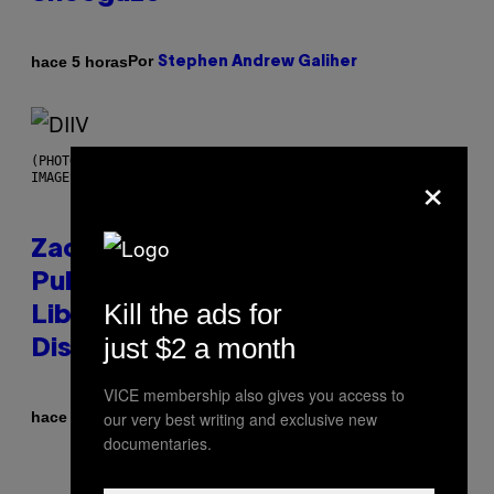
Por
hace 5 horas
Stephen Andrew Galiher
(PHOTO BY ROBERTO PANUCCI – CORBIS/CORBIS VIA GETTY
×
IMAGES)
Zachary Cole Smith Wants a
Publicly Owned Music Streaming
Kill the ads for
Library Built on Spotify’s
just $2 a month
Dismantled Bones
VICE membership also gives you access to
Por
hace 5 horas
our very best writing and exclusive new
Lauren Boisvert
documentaries.