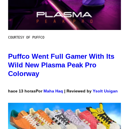
COURTESY OF PUFFCO
Puffco Went Full Gamer With Its
Wild New Plasma Peak Pro
Colorway
hace 13 horas
Por
Maha Haq
| Reviewed by
Ysolt Usigan