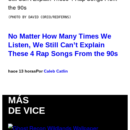
(PHOTO BY DAVID CORIO/REDFERNS)
No Matter How Many Times We
Listen, We Still Can’t Explain
These 4 Rap Songs From the 90s
hace 13 horas
Por
Caleb Catlin
MÁS
DE VICE