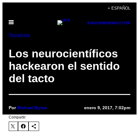
Saltar
+ ESPAÑOL
al
Abrir
contenido
SUBSCRIBE
NEWSLETTER
Menú
Tecnología
Los neurocientíficos
hackearon el sentido
del tacto
Por
Michael Byrne
enero 9, 2017, 7:02pm
Compartir: