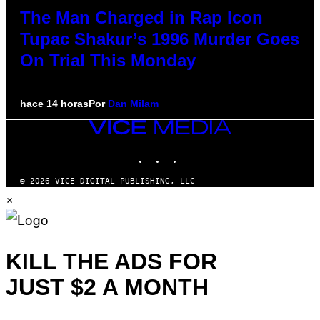
The Man Charged in Rap Icon
Tupac Shakur’s 1996 Murder Goes
On Trial This Monday
hace 14 horas
Por
Dan Milam
VICE
MEDIA
INSTAGRAM
TIKTOK
YOUTUBE
© 2026 VICE DIGITAL PUBLISHING, LLC
×
KILL THE ADS FOR
JUST $2 A MONTH