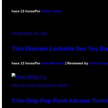
hace 13 horas
Por
Caleb Catlin
SAM WATANUKI FOR VICE
This Discreet Lockable Sex Toy Ba
hace 13 horas
Por
Sam Watanuki
| Reviewed by
Ysolt Usig
PHOTO BY SCOTT GRIES/GETTY IMAGES
3 No-Skip Pop-Punk Albums Turnin