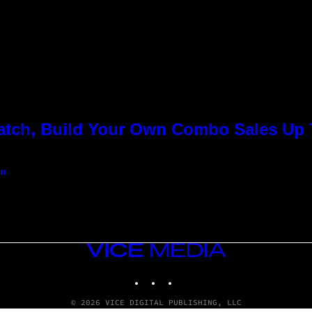
Match, Build Your Own Combo Sales Up
an
VICE
MEDIA
INSTAGRAM
TIKTOK
YOUTUBE
© 2026 VICE DIGITAL PUBLISHING, LLC