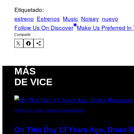
Etiquetado:
estreno
Estrenos
Music
Noisey
nuevo
Follow Us On Discover
Make Us Preferred In 
Compartir:
MÁS
DE VICE
(PHOTO BY GARY GERSHOFF/WIREIMAGE)
On This Day 13 Years Ago, Drake R