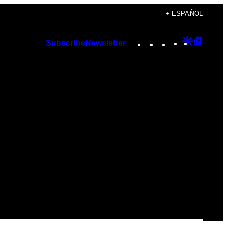
+ ESPAÑOL
Instagram
TikTok
YouTube
Google
Googl
Subscribe
Newsletter
Discover
Top
Posts