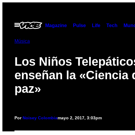
Saltar
al
contenido
Abrir
Magazine
Pulse
Life
Tech
Munc
Menú
Música
Los Niños Telepático
enseñan la «Ciencia 
paz»
Por
Noisey Colombia
mayo 2, 2017, 3:03pm