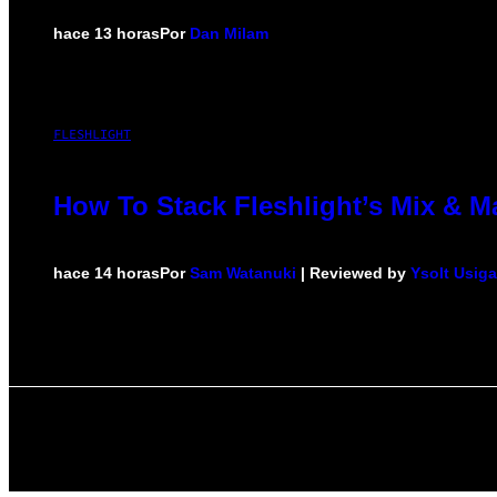
hace 13 horas
Por
Dan Milam
FLESHLIGHT
How To Stack Fleshlight’s Mix & 
hace 14 horas
Por
Sam Watanuki
| Reviewed by
Ysolt Usig