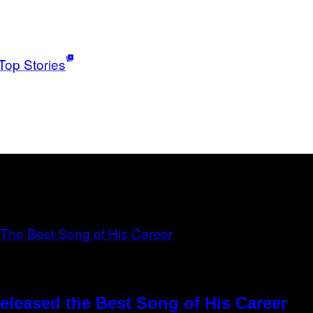
Top Stories
eleased the Best Song of His Career