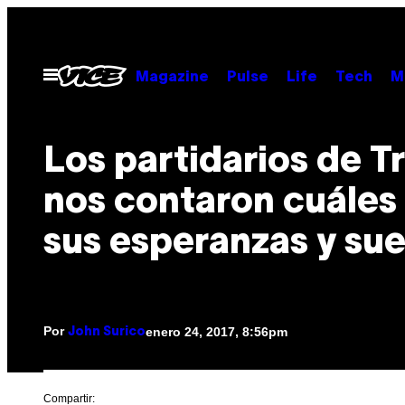
Saltar
al
contenido
Abrir
Magazine
Pulse
Life
Tech
M
Menú
Los partidarios de 
nos contaron cuáles
sus esperanzas y su
Por
enero 24, 2017, 8:56pm
John Surico
Compartir: