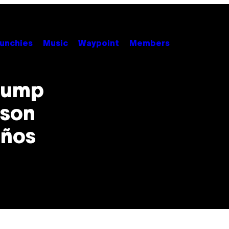
unchies
Music
Waypoint
Members
Trump
 son
eños