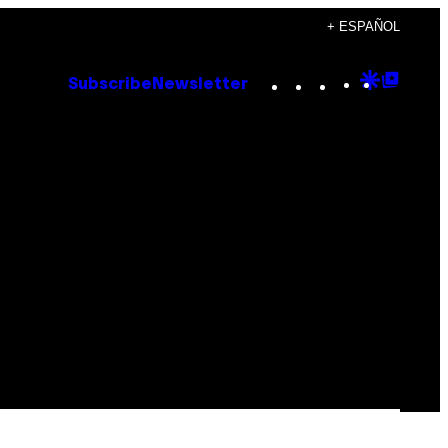
+ ESPAÑOL
Instagram
TikTok
YouTube
Google
Goog
Subscribe
Newsletter
Discove
Top
Posts