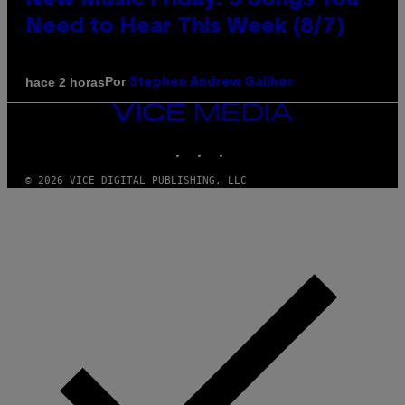
New Music Friday: 5 Songs You
Need to Hear This Week (8/7)
Por
hace 2 horas
Stephen Andrew Galiher
VICE
MEDIA
INSTAGRAM
TIKTOK
YOUTUBE
© 2026 VICE DIGITAL PUBLISHING, LLC