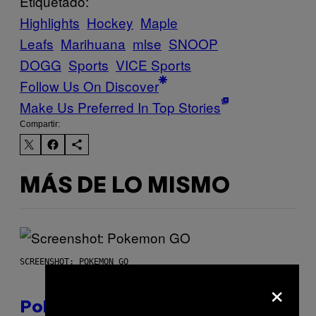
Etiquetado:
Highlights
Hockey
Maple
Leafs
Marihuana
mlse
SNOOP
DOGG
Sports
VICE Sports
Follow Us On Discover
Make Us Preferred In Top Stories
Compartir:
MÁS DE LO MISMO
SCREENSHOT: POKEMON GO
×
Pokémon GO Fire and Ice Hatch