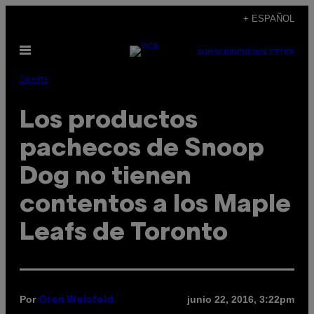
Saltar
+ ESPAÑOL
al
Abrir
contenido
SUBSCRIBE
NEWSLETTER
Menú
Sports
Los productos
pachecos de Snoop
Dog no tienen
contentos a los Maple
Leafs de Toronto
Por
junio 22, 2016, 3:22pm
Oren Weisfeld