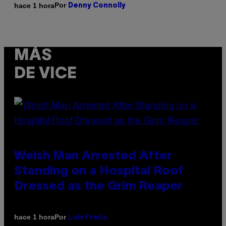
Por
hace 1 hora
Denny Connolly
MÁS
DE VICE
Welsh Man Arrested After
Standing on a Hospital Roof
Dressed as the Grim Reaper
Por
hace 1 hora
Luis Prada