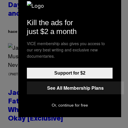
Day Event Guide – All Bonuses
and Special Hatches
Kill the ads for
just $2 a month
Por
hace 13 minutos
Denny Connolly
VICE membership also gives you access to
our very best writing and exclusive new
documentaries.
Support for $2
(PHOTO VIA CAM KIRK)
See All Membership Plans
Jacquees on ‘Mood 2’,
Fatherhood, Gospel Music, and
Or, continue for free
Why Simping Is (Almost) Never
Okay [Exclusive]