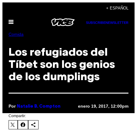
Saltar
+ ESPAÑOL
al
Abrir
contenido
SUBSCRIBE
NEWSLETTER
Menú
Comida
Los refugiados del
Tíbet son los genios
de los dumplings
Por
enero 19, 2017, 12:00pm
Natalie B. Compton
Compartir: