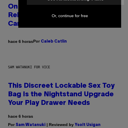
On This Day 13 Years Ago, Drake
Released the Best Song of His
Or, continue for free
Career
Por
hace 6 horas
Caleb Catlin
SAM WATANUKI FOR VICE
This Discreet Lockable Sex Toy
Bag Is the Nightstand Upgrade
Your Play Drawer Needs
hace 6 horas
Por
| Reviewed by
Sam Watanuki
Ysolt Usigan