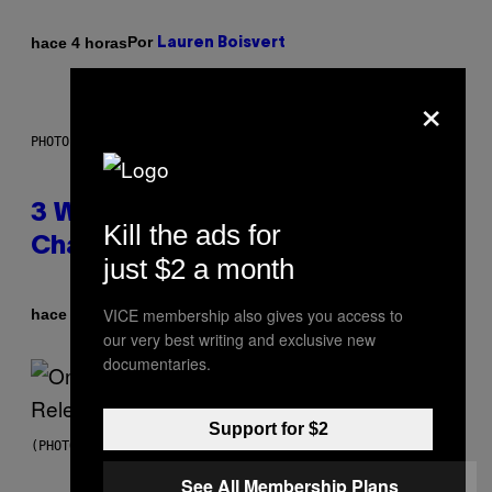
Por
hace 4 horas
Lauren Boisvert
×
PHOTO ILLUSTRATION BY IAN WALDIE/GETTY IMAGES
3 Ways Your Music Taste
Kill the ads for
Changes as You Get Older
just $2 a month
VICE membership also gives you access to
Por
hace 4 horas
Dan Milam
our very best writing and exclusive new
documentaries.
Support for $2
(PHOTO BY GARY GERSHOFF/WIREIMAGE)
See All Membership Plans