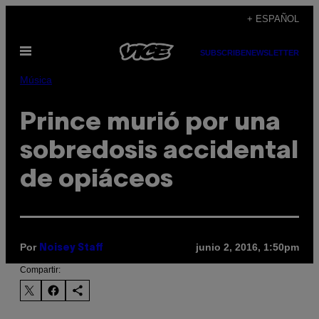
Saltar
+ ESPAÑOL
al
Abrir
contenido
SUBSCRIBE
NEWSLETTER
Menú
Música
Prince murió por una
sobredosis accidental
de opiáceos
Por
junio 2, 2016, 1:50pm
Noisey Staff
Compartir: