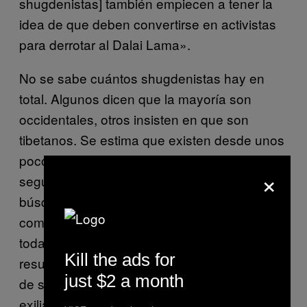
shugdenistas] también empiecen a tener la
idea de que deben convertirse en activistas
para derrotar al Dalai Lama».
No se sabe cuántos shugdenistas hay en
total. Algunos dicen que la mayoría son
occidentales, otros insisten en que son
tibetanos. Se estima que existen desde unos
pocos miles hasta más de un millón de
×
seguidores en todo el mundo. En mi
búsqueda para rastrear todas las
comunidades Shugden en Dharamsala,
todas mis visitas, llamadas y entrevistas
Kill the ads for
resultaron en vano. Esto no hablaba mucho
just $2 a month
de su prominencia dentro de la comunidad
exiliada. Aún así, pensé que si visitaba uno