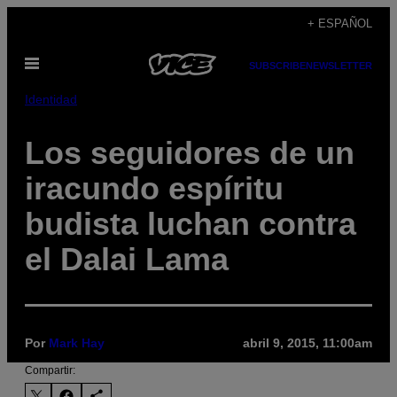
Saltar
+ ESPAÑOL
al
Abrir
contenido
SUBSCRIBE
NEWSLETTER
Menú
Identidad
Los seguidores de un
iracundo espíritu
budista luchan contra
el Dalai Lama
Por
Mark Hay
abril 9, 2015, 11:00am
Compartir: