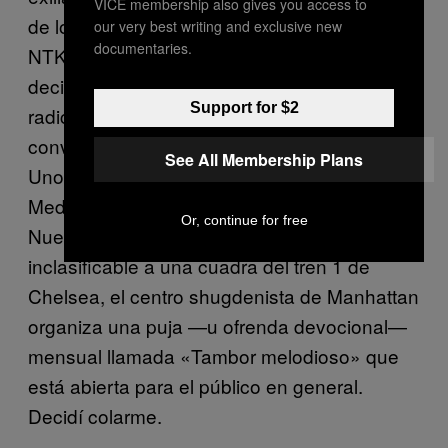
VICE membership also gives you access to
de los cientos de centros internacionales de
our very best writing and exclusive new
documentaries.
NTK podría saber si Barnett tenía razón al
decir que los grupos Shugden están
Support for $2
radicalizando a los occidentales para
convertirlos en soldados anti Dalai Lama.
See All Membership Plans
Uno de estos centros, el Centro de
Meditación Kadampa, está en la ciudad de
Or, continue for free
Nueva York. Dentro de un edificio
inclasificable a una cuadra del tren 1 de
Chelsea, el centro shugdenista de Manhattan
organiza una puja —u ofrenda devocional—
mensual llamada «Tambor melodioso» que
está abierta para el público en general.
Decidí colarme.