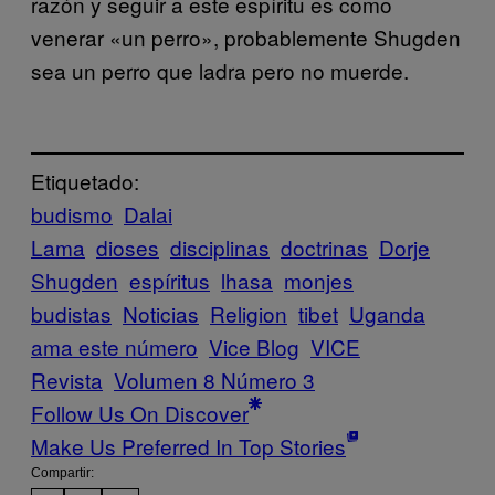
razón y seguir a este espíritu es como
venerar «un perro», probablemente Shugden
sea un perro que ladra pero no muerde.
Etiquetado:
budismo
Dalai
Lama
dioses
disciplinas
doctrinas
Dorje
Shugden
espíritus
lhasa
monjes
budistas
Noticias
Religion
tibet
Uganda
ama este número
Vice Blog
VICE
Revista
Volumen 8 Número 3
Follow Us On Discover
Make Us Preferred In Top Stories
Compartir: