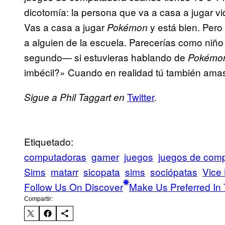
dicotomía: la persona que va a casa a jugar v
Vas a casa a jugar
y está bien. Pero
Pokémon
a alguien de la escuela. Parecerías como niñ
segundo— si estuvieras hablando de
Pokémo
imbécil?» Cuando en realidad tú también ama
Twitter
.
Sigue a Phil Taggart en
Etiquetado:
computadoras
gamer
juegos
juegos de com
Sims
matarr
sicopata
sims
sociópatas
Vice
Follow Us On Discover
Make Us Preferred In 
Compartir: