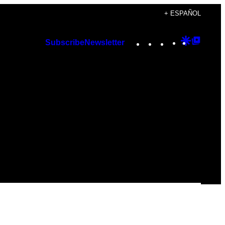
+ ESPAÑOL
Instagram
TikTok
YouTube
Google
Googl
Subscribe
Newsletter
Discover
Top
Posts