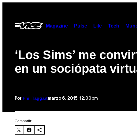
Saltar
al
contenido
Abrir
Magazine
Pulse
Life
Tech
Munc
Menú
‘Los Sims’ me convir
en un sociópata virtu
Phil Taggart
marzo 6, 2015, 12:00pm
Por
Compartir: