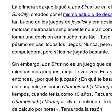
La primera vez que jugué a
fue en e
Los Sims
, creados por el
mismo estudio de desa
SimCity
tan bueno en los juegos de
y era pésim
joystick
motoras neuronales simplemente no eran compa
tomar una decisión era mucho más fácil. Tuve
pésimo en casi todos los juegos. Nunca, pero
computadora, pero sí los he jugado bastante.
Sin embargo,
no es un juego que deb
Los Sims
mientras más juegues, mejor te vuelves. En
L
entonces, ¿por qué lo juzgas? ¿En qué te basa
este aspecto, es como
Championship Manage
tiempos, cuando tenía como 13 años. Recuer
: «No lo entiendo. Te
Championship Manager
de cálculo por horas». Tenía toda la razón.