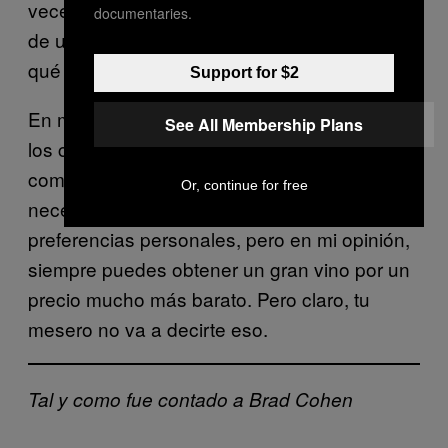
veces más. Y si un mesero dice algo acerca
documentaries.
de un vino que no conoces, sólo pregunta
qué uvas tiene.
Support for $2
En muchos casos, les vendemos buen vino a
See All Membership Plans
los clientes cuando estamos tratando de que
compren una botella, sólo es más caro de lo
Or, continue for free
necesario. Al final, todo se trata de las
preferencias personales, pero en mi opinión,
siempre puedes obtener un gran vino por un
precio mucho más barato. Pero claro, tu
mesero no va a decirte eso.
Tal y como fue contado a Brad Cohen