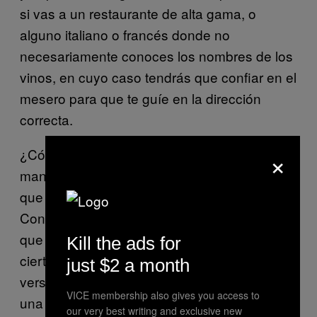
si vas a un restaurante de alta gama, o
alguno italiano o francés donde no
necesariamente conoces los nombres de los
vinos, en cuyo caso tendrás que confiar en el
mesero para que te guíe en la dirección
correcta.
×
¿Cómo evitas que te estafen? Asegúrate de
mantenerte dentro de un rango de precios
que tú establezcas; eso es importante.
Conoce las uvas que te gustan o el sabor
que prefieres. Si sabes que te gusta una
Kill the ads for
cierta uva, por ejemplo pinot noir, prefiere la
just $2 a month
versión americana, porque si terminas con
VICE membership also gives you access to
una pinot noir de Borgoña, puede costarte 10
our very best writing and exclusive new