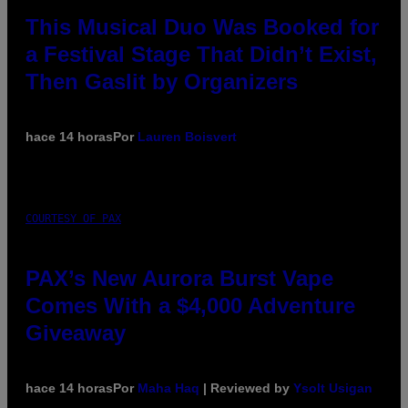
This Musical Duo Was Booked for
a Festival Stage That Didn’t Exist,
Then Gaslit by Organizers
hace 14 horas
Por
Lauren Boisvert
COURTESY OF PAX
PAX’s New Aurora Burst Vape
Comes With a $4,000 Adventure
Giveaway
hace 14 horas
Por
Maha Haq
| Reviewed by
Ysolt Usigan