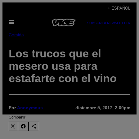
Saltar
+ ESPAÑOL
al
Abrir
contenido
SUBSCRIBE
NEWSLETTER
Menú
Comida
Los trucos que el
mesero usa para
estafarte con el vino
Por
Anonymous
diciembre 5, 2017, 2:00pm
Compartir: