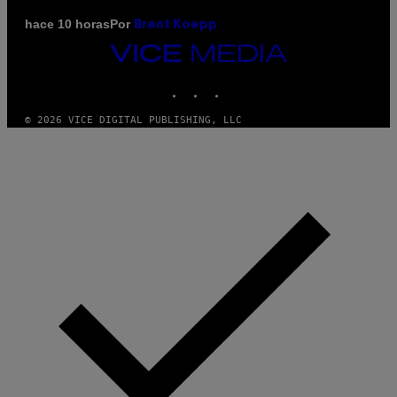
Por
hace 10 horas
Brent Koepp
VICE
MEDIA
INSTAGRAM
TIKTOK
YOUTUBE
© 2026 VICE DIGITAL PUBLISHING, LLC