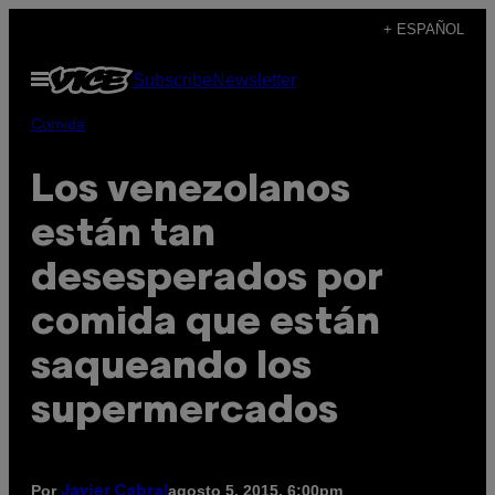
Saltar
+ ESPAÑOL
al
Abrir
Subscribe
Newsletter
contenido
Menú
Comida
Los venezolanos
están tan
desesperados por
comida que están
saqueando los
supermercados
Por
agosto 5, 2015, 6:00pm
Javier Cabral