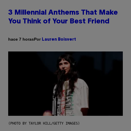
3 Millennial Anthems That Make
You Think of Your Best Friend
Por
hace 7 horas
Lauren Boisvert
(PHOTO BY TAYLOR HILL/GETTY IMAGES)