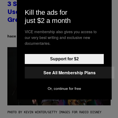
3 Songs That Were Commonly
Kill the ads for
Used As a Ringtone or Voicemail
just $2 a month
Greeting in the 2000s
VICE membership also gives you access to
Por
hace 6 horas
Dan Milam
our very best writing and exclusive new
documentaries.
Support for $2
See All Membership Plans
Or, continue for free
PHOTO BY KEVIN WINTER/GETTY IMAGES FOR RADIO DISNEY