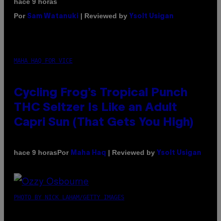
hace 9 horas
Por
| Reviewed by
Sam Watanuki
Ysolt Usigan
MAHA HAQ FOR VICE
Cycling Frog’s Tropical Punch
THC Seltzer Is Like an Adult
Capri Sun (That Gets You High)
Por
| Reviewed by
hace 9 horas
Maha Haq
Ysolt Usigan
PHOTO BY NICK LAHAM/GETTY IMAGES