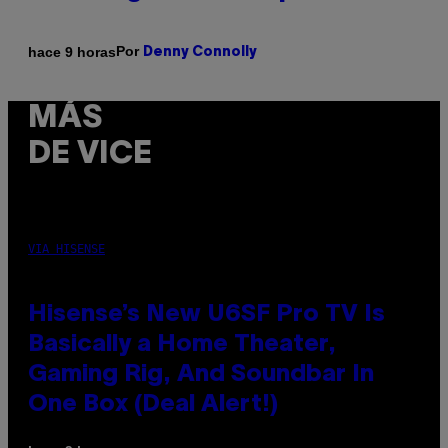
Por
hace 9 horas
Denny Connolly
MÁS
DE VICE
VIA HISENSE
Hisense’s New U6SF Pro TV Is
Basically a Home Theater,
Gaming Rig, And Soundbar In
One Box (Deal Alert!)