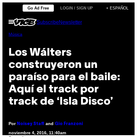
Saltar
Go Ad Free
LOGIN / SIGN UP
+ ESPAÑOL
al
Abrir
Subscribe
Newsletter
contenido
Menú
Música
Los Wálters
construyeron un
paraíso para el baile:
Aquí el track por
track de ‘Isla Disco’
Por
and
Noisey Staff
Gio Franzoni
noviembre 4, 2016, 11:40am