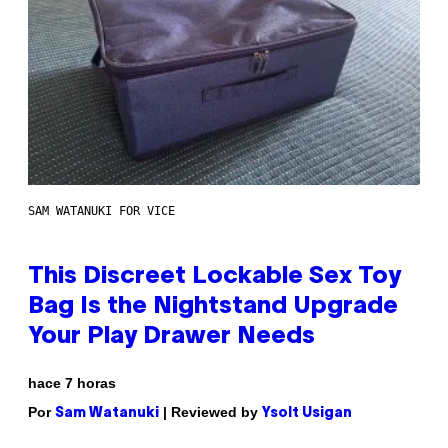
SAM WATANUKI FOR VICE
This Discreet Lockable Sex Toy
Bag Is the Nightstand Upgrade
Your Play Drawer Needs
hace 7 horas
Por
| Reviewed by
Sam Watanuki
Ysolt Usigan