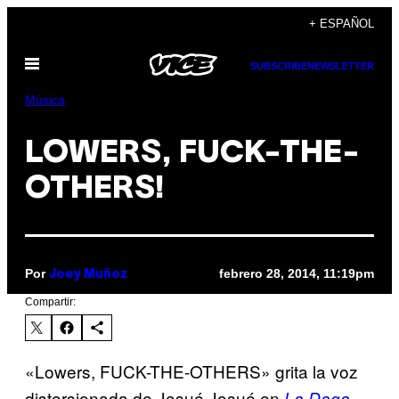
Saltar
+ ESPAÑOL
al
Abrir
contenido
SUBSCRIBE
NEWSLETTER
Menú
Música
LOWERS, FUCK-THE-
OTHERS!
Por
febrero 28, 2014, 11:19pm
Joey Muñoz
Compartir:
«Lowers, FUCK-THE-OTHERS» grita la voz
distorsionada de Josué Josué en
La Daga