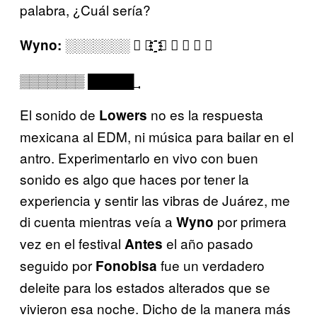
palabra, ¿Cuál sería?
░░░░░░░ ⃝ ⃝ ҈҈҈҈҈҈҈҈҈҈҈҈҈҈҈҈҈҈҈҈҈҈҈҈҈҈҈҈҈҈҈҈҈҈҈҈҈҈҈҈҈҈҈҈҈҈҈҈҈҈҈҈҈҈҈҈҈҈҈҈҈҈҈҈҈҈҈҈҈҈҈ ⃝ ⃝ ⃝ ⃝ ⃝
Wyno:
▒▒▒▒▒▒▒ █͢͢͢͢͢͢͢͢͢͢͢͢͢͢█͢͢͢͢͢͢͢͢͢͢͢͢͢͢█͢͢͢͢͢͢͢͢͢͢͢͢͢͢█͢͢͢͢͢͢͢͢͢͢͢͢͢͢█͢͢͢͢͢͢͢͢͢͢͢͢͢͢
El sonido de
no es la respuesta
Lowers
mexicana al EDM, ni música para bailar en el
antro. Experimentarlo en vivo con buen
sonido es algo que haces por tener la
experiencia y sentir las vibras de Juárez, me
di cuenta mientras veía a
por primera
Wyno
vez en el festival
el año pasado
Antes
seguido por
fue un verdadero
Fonobisa
deleite para los estados alterados que se
vivieron esa noche. Dicho de la manera más