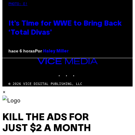
PHOTO: E!
It’s Time for WWE to Bring Back
‘Total Divas’
Por
hace 6 horas
Haley Miller
VICE
MEDIA
INSTAGRAM
TIKTOK
YOUTUBE
© 2026 VICE DIGITAL PUBLISHING, LLC
×
KILL THE ADS FOR
JUST $2 A MONTH