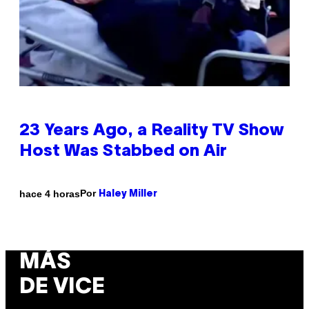
23 Years Ago, a Reality TV Show
Host Was Stabbed on Air
Por
hace 4 horas
Haley Miller
MÁS
DE VICE