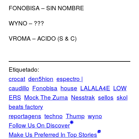
FONOBISA – SIN NOMBRE
WYNO – ???
VROMA – ACIDO (S & C)
Etiquetado:
crocat
den5hion
espectro |
caudillo
Fonobisa
house
LALALA4E
LOW
ERS
Mock The Zuma
Nesstrak
sellos
skol
beats factory
reportagens
techno
Thump
wyno
Follow Us On Discover
Make Us Preferred In Top Stories