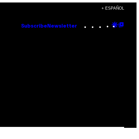
+ ESPAÑOL
Instagram
TikTok
YouTube
Google
Goog
Subscribe
Newsletter
Discove
Top
Posts