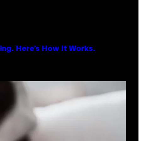
ing. Here’s How It Works.