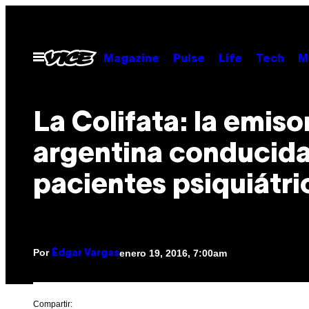
Saltar
al
contenido
Abrir
Magazine
Pulse
Life
Tech
M
Menú
La Colifata: la emiso
argentina conducida
pacientes psiquiátri
Por
enero 19, 2016, 7:00am
Édgar Vargas
Compartir: