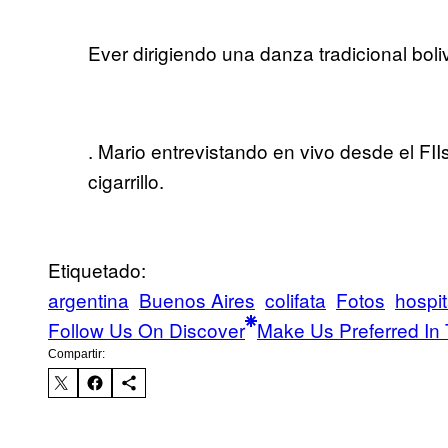
Ever dirigiendo una danza tradicional boli
. Mario entrevistando en vivo desde el FII
cigarrillo.
Etiquetado:
argentina
Buenos Aires
colifata
Fotos
hospit
Follow Us On Discover
Make Us Preferred In 
Compartir: