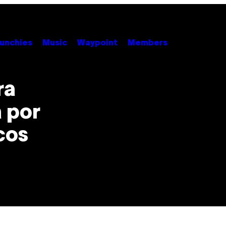
unchies
Music
Waypoint
Members
ra
 por
cos