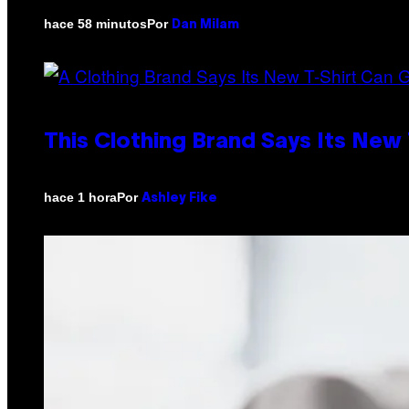
Por
hace 58 minutos
Dan Milam
This Clothing Brand Says Its New
Por
hace 1 hora
Ashley Fike