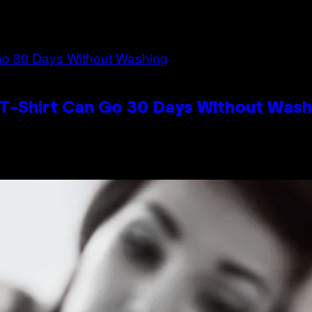
 T-Shirt Can Go 30 Days Without Wash