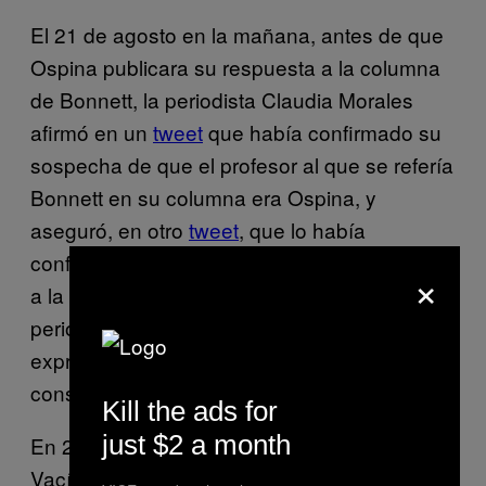
El 21 de agosto en la mañana, antes de que
Ospina publicara su respuesta a la columna
de Bonnett, la periodista Claudia Morales
afirmó en un
tweet
que había confirmado su
sospecha de que el profesor al que se refería
Bonnett en su columna era Ospina, y
aseguró, en otro
tweet
, que lo había
confirmado después de hacerle una llamada
×
a la escritora. Tres horas después, la
periodista
escribió
en Twitter: «Lucas (…) ha
expresado repudio por Piedad porque la
considera ‘parte del establecimiento’».
Kill the ads for
just $2 a month
En 2009, Ospina
publicó un texto
en La Silla
Vacía en el que comentaba la discusión que