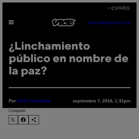
Saltar
+ ESPAÑOL
al
Abrir
contenido
SUBSCRIBE
NEWSLETTER
Menú
¿Linchamiento
público en nombre de
la paz?
Por
septiembre 7, 2016, 1:31pm
VICE Colombia
Compartir: