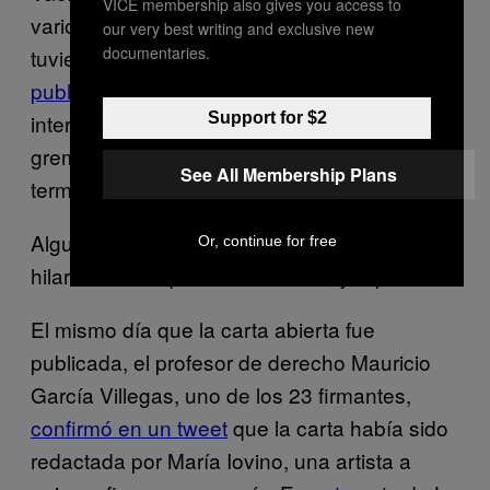
VICE membership also gives you access to
varios personajes, incluyendo Bonnett,
our very best writing and exclusive new
documentaries.
tuvieron en La W a propósito de un
texto
publicado en Arcadia
. Ospina describe la
Support for $2
intervención de Bonnett como «un sonsonete
gremial», una figura que fácilmente podría
See All Membership Plans
terminar en «parte del establecimiento».
Algunos tuiteros empezaron a atar cabos. A
Or, continue for free
hilar más fino que nosotros. Un ejemplo.
El mismo día que la carta abierta fue
publicada, el profesor de derecho Mauricio
García Villegas, uno de los 23 firmantes,
confirmó en un tweet
que la carta había sido
redactada por María Iovino, una artista a