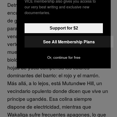
VICE membership also gives you access to
Detrás de la casa hay un anexo donde se
our very best writing and exclusive new
encuentran una sala de ensayo y el estudio
documentaries.
de grabación, cuatro habitaciones traseras
para alquilar y una pequeña choza en la que
Support for $2
venden chatarra. Al otro lado está el
See All Membership Plans
vertedero —un depósito para animales
muertos, pañales sucios y deshechos
Or, continue for free
biológicos— en donde una mancha verde de
hojas de yuca compensa los colores
dominantes del barrio: el rojo y el marrón.
Más allá, a lo lejos, está Mutundwe Hill, un
vecindario opulento donde dicen que vive un
príncipe ugandés. Esa colina siempre
dispone de electricidad, mientras que
Wakaliga sufre frecuentes apagones, lo que