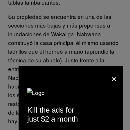
tablas tambaleantes.
Su propiedad se encuentra en una de las
secciones más bajas y más propensas a
inundaciones de Wakaliga. Nabwana
construyó la casa principal él mismo usando
ladrillos que él horneó a mano (aprendió la
técnica de su abuelo). Justo frente a la
entrada trasera hay una cocina abierta.
×
Nabwana y su esposa, Harriet, comparten
habitación con sus tres hijos, mientras que
los suegros e inquilinos se hospedan en el
resto de habitaciones. Los doce habitantes
Kill the ads for
de la casa comparten una letrina exterior. No
just $2 a month
hay sistema de drenaje de aguas residuales.