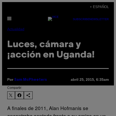
Saltar
+ ESPAÑOL
al
Abrir
contenido
SUBSCRIBE
NEWSLETTER
Menú
Actualidad
Luces, cámara y
¡acción en Uganda!
Por
abril 25, 2015, 6:35am
Sam McPheeters
Compartir:
A finales de 2011, Alan Hofmanis se
encontraba sentado frente a su amigo en un