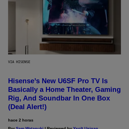
VIA HISENSE
Hisense’s New U6SF Pro TV Is
Basically a Home Theater, Gaming
Rig, And Soundbar In One Box
(Deal Alert!)
hace 2 horas
Por
Sam Watanuki
| Reviewed by
Ysolt Usigan