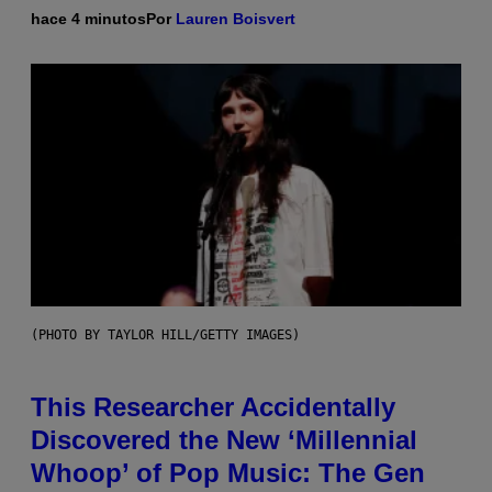
hace 4 minutos
Por
Lauren Boisvert
(PHOTO BY TAYLOR HILL/GETTY IMAGES)
This Researcher Accidentally
Discovered the New ‘Millennial
Whoop’ of Pop Music: The Gen