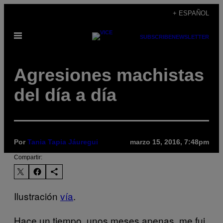
Saltar
+ ESPAÑOL
al
Abrir
contenido
SUBSCRIBE
NEWSLETTER
Menú
Agresiones machistas
del día a día
Por
Tania Tapia Jáuregui
marzo 15, 2016, 7:48pm
Compartir:
Ilustración
vía
.
Hace un tiempo, unos meses apenas, me fui