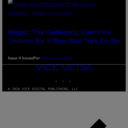
SCREENSHOT: WIZARDS OF THE COAST
Magic: The Gathering Confirms
Themes for 5 New Star Trek Decks
hace 4 horas
Por
Denny Connolly
VICE
MEDIA
INSTAGRAM
TIKTOK
YOUTUBE
© 2026 VICE DIGITAL PUBLISHING, LLC