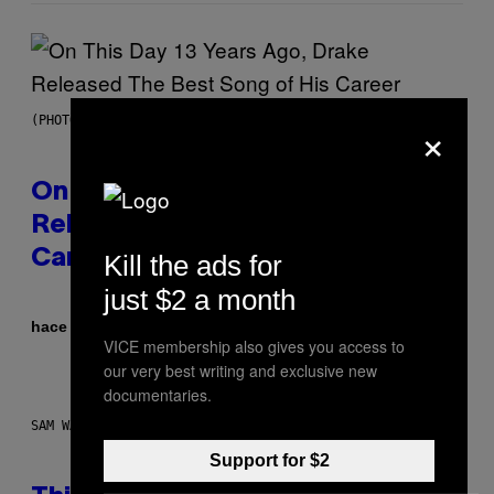
×
(PHOTO BY GARY GERSHOFF/WIREIMAGE)
On This Day 13 Years Ago, Drake
Released the Best Song of His
Career
Kill the ads for
just $2 a month
Por
hace 54 minutos
Caleb Catlin
VICE membership also gives you access to
our very best writing and exclusive new
documentaries.
SAM WATANUKI FOR VICE
Support for $2