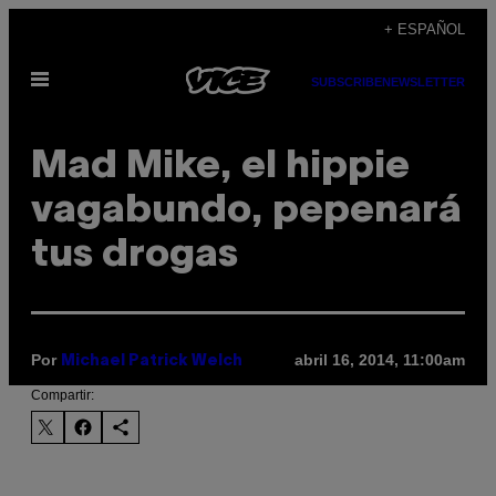
Saltar
+ ESPAÑOL
al
Abrir
contenido
SUBSCRIBE
NEWSLETTER
Menú
Mad Mike, el hippie
vagabundo, pepenará
tus drogas
Por
abril 16, 2014, 11:00am
Michael Patrick Welch
Compartir: