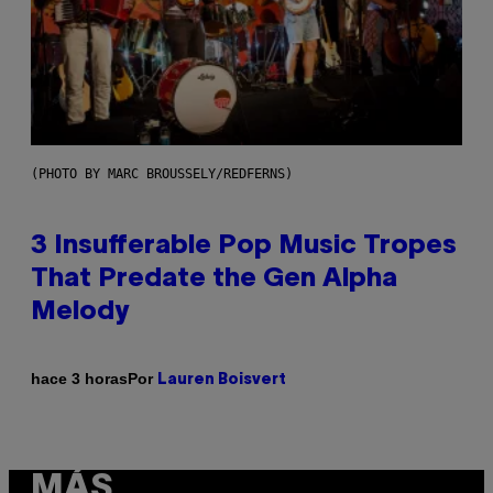
(PHOTO BY MARC BROUSSELY/REDFERNS)
3 Insufferable Pop Music Tropes
That Predate the Gen Alpha
Melody
Por
hace 3 horas
Lauren Boisvert
MÁS