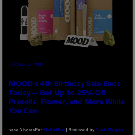
COURTESY OF MOOD
MOOD’s 4th Birthday Sale Ends
Today— Get Up to 25% Off
Prerolls, Flower, and More While
You Can
Por
| Reviewed by
hace 3 horas
Maha Haq
Ysolt Usigan