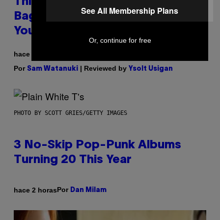
This Discreet Lockable Sex Toy
See All Membership Plans
Bag Is the Nightstand Upgrade
Your Play Drawer Needs
Or, continue for free
hace 2 horas
Por
| Reviewed by
Sam Watanuki
Ysolt Usigan
PHOTO BY SCOTT GRIES/GETTY IMAGES
3 No-Skip Pop-Punk Albums
Turning 20 This Year
Por
hace 2 horas
Dan Milam