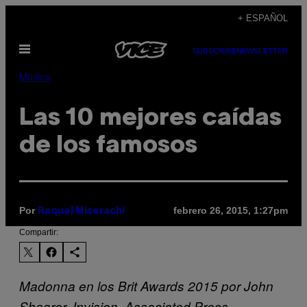
Saltar
+ ESPAÑOL
al
Abrir
contenido
SUBSCRIBE
NEWSLETTER
Menú
Música
Las 10 mejores caídas
de los famosos
Por
febrero 26, 2015, 1:27pm
Raquel Miserachi
Compartir:
Madonna en los Brit Awards 2015 por John
Shearer. Invision, Associated Press