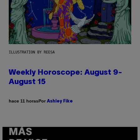
ILLUSTRATION BY REESA
Weekly Horoscope: August 9-
August 15
Por
hace 11 horas
Ashley Fike
MÁS