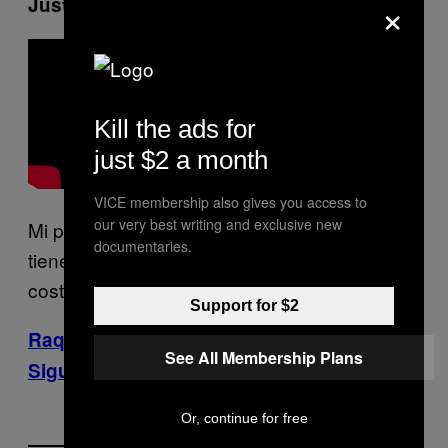
×
Justin Timberlake
Kill the ads for
just $2 a month
VICE membership also gives you access to
our very best writing and exclusive new
Mi parte favorita son las bailarinas. Seguro
documentaries.
tienen “the show must go on” tatuado en las
costillas.
Support for $2
Raquel nunca se ha caído en su vida.
See All Membership Plans
Siguela en Twitter: @salvenseustedes
Or, continue for free