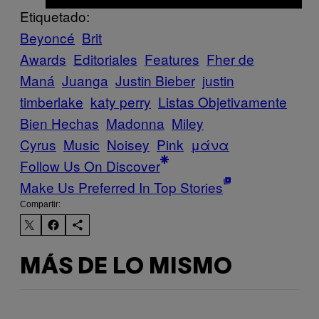
Etiquetado:
Beyoncé
Brit
Awards
Editoriales
Features
Fher de
Maná
Juanga
Justin Bieber
justin
timberlake
katy perry
Listas Objetivamente
Bien Hechas
Madonna
Miley
Cyrus
Music
Noisey
Pink
μάνα
Follow Us On Discover
Make Us Preferred In Top Stories
Compartir:
MÁS DE LO MISMO