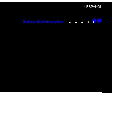
+ ESPAÑOL
Instagram
TikTok
YouTube
Google
Googl
Subscribe
Newsletter
Discover
Top
Posts