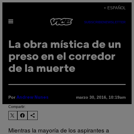
Saltar
+ ESPAÑOL
al
Abrir
contenido
SUBSCRIBE
NEWSLETTER
Menú
La obra mística de un
preso en el corredor
de la muerte
Por
marzo 30, 2016, 10:19am
Andrew Nunes
Compartir:
Mientras la mayoría de los aspirantes a