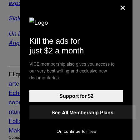
×
exposición
Siniestras fotos de escenas del crimen
Un libro de fotos sobre el crimen en Los
Kill the ads for
Ángeles en 1953
just $2 a month
VICE membership also gives you access to
our very best writing and exclusive new
Etiquetado:
documentaries.
arte
corredor de la muerte
Creators
Damien
Echols
David Stoupakis
escultura
galería
Support for $2
copro
gótico
ilustración
magick
menton3
pi
ntura
salem
See All Membership Plans
Follow Us On Discover
Make Us Preferred In Top Stories
Or, continue for free
Compartir: