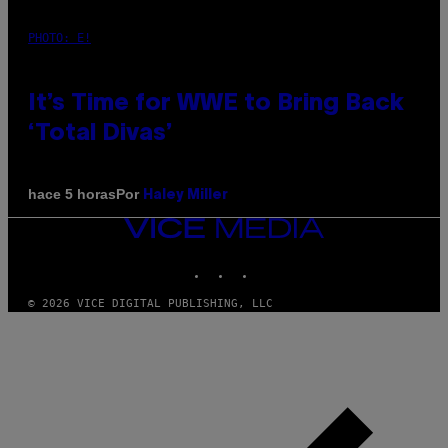
PHOTO: E!
It’s Time for WWE to Bring Back
‘Total Divas’
Por
hace 5 horas
Haley Miller
VICE
MEDIA
INSTAGRAM
TIKTOK
YOUTUBE
© 2026 VICE DIGITAL PUBLISHING, LLC