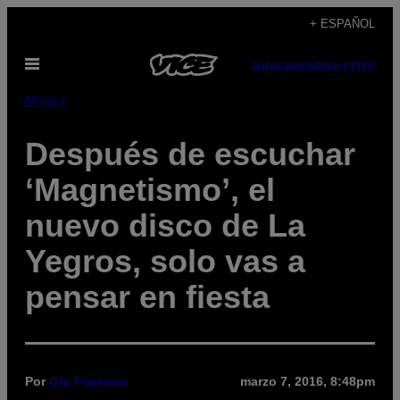
Saltar
+ ESPAÑOL
al
Abrir
contenido
SUBSCRIBE
NEWSLETTER
Menú
Música
Después de escuchar
‘Magnetismo’, el
nuevo disco de La
Yegros, solo vas a
pensar en fiesta
Por
Gio Franzoni
marzo 7, 2016, 8:48pm