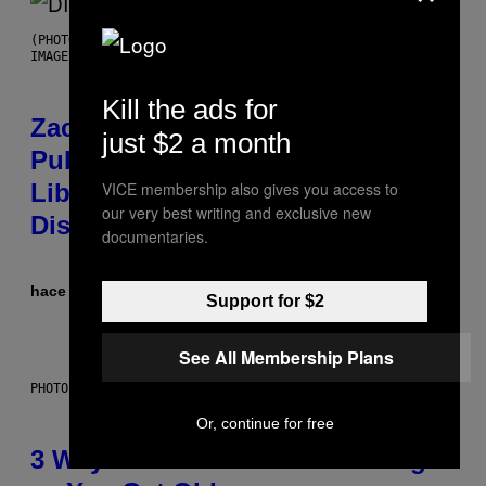
(PHOTO BY ROBERTO PANUCCI – CORBIS/CORBIS VIA GETTY
IMAGES)
Kill the ads for
Zachary Cole Smith Wants a
just $2 a month
Publicly Owned Music Streaming
VICE membership also gives you access to
Library Built on Spotify’s
our very best writing and exclusive new
Dismantled Bones
documentaries.
hace 7 horas
Por
Lauren Boisvert
Support for $2
See All Membership Plans
PHOTO ILLUSTRATION BY IAN WALDIE/GETTY IMAGES
Or, continue for free
3 Ways Your Music Taste Changes