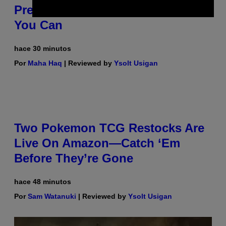
Prerolls, Flower, and More While
You Can
hace 30 minutos
Por
Maha Haq
| Reviewed by
Ysolt Usigan
Two Pokemon TCG Restocks Are
Live On Amazon—Catch ‘Em
Before They’re Gone
hace 48 minutos
Por
Sam Watanuki
| Reviewed by
Ysolt Usigan