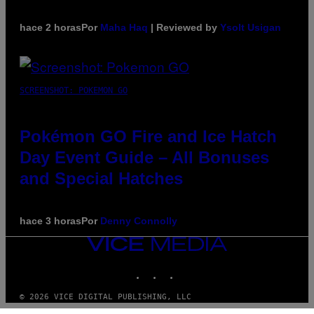
hace 2 horas
Por
Maha Haq
| Reviewed by
Ysolt Usigan
SCREENSHOT: POKEMON GO
Pokémon GO Fire and Ice Hatch
Day Event Guide – All Bonuses
and Special Hatches
hace 3 horas
Por
Denny Connolly
VICE
MEDIA
INSTAGRAM
TIKTOK
YOUTUBE
© 2026 VICE DIGITAL PUBLISHING, LLC