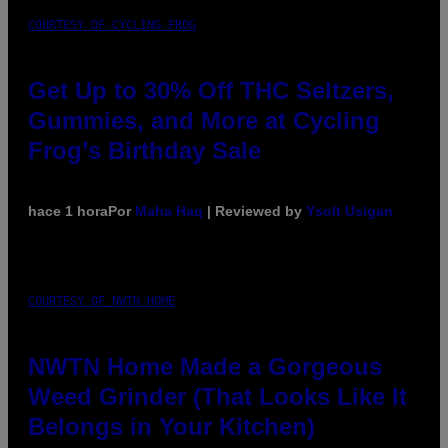
COURTESY OF CYCLING FROG
Get Up to 30% Off THC Seltzers,
Gummies, and More at Cycling
Frog’s Birthday Sale
hace 1 hora
Por
Maha Haq
| Reviewed by
Ysolt Usigan
COURTESY OF NWTN HOME
NWTN Home Made a Gorgeous
Weed Grinder (That Looks Like It
Belongs in Your Kitchen)