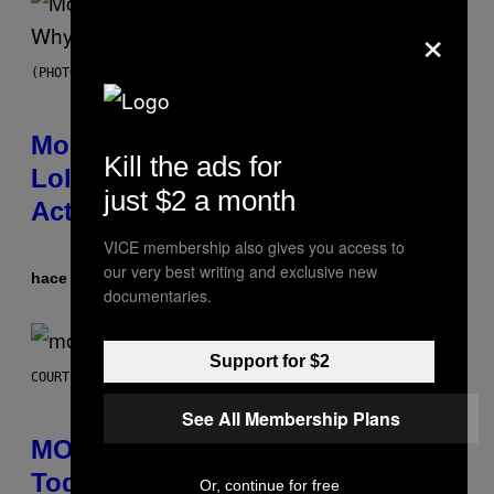
×
(PHOTO VIA T-MOBILE)
Monoculture is Dead, and
Kill the ads for
Lollapalooza Proved Why That’s
just $2 a month
Actually a Great Thing
VICE membership also gives you access to
our very best writing and exclusive new
hace 24 minutos
Por
Caleb Catlin
documentaries.
Support for $2
COURTESY OF MOOD
See All Membership Plans
MOOD’s 4th Birthday Sale Ends
Today— Get Up to 25% Off
Or, continue for free