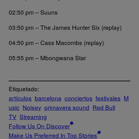
02:50 pm – Suuns
03:50 pm – The James Hunter Six (replay)
04:50 pm – Cass Macombs (replay)
05:55 pm – Mbongwana Star
Etiquetado:
artículos
barcelona
conciertos
festivales
M
usic
Noisey
primavera sound
Red Bull
TV
Streaming
Follow Us On Discover
Make Us Preferred In Top Stories