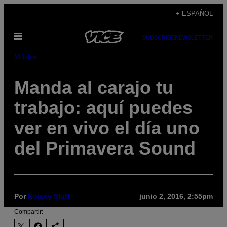
Saltar
+ ESPAÑOL
al
Abrir
contenido
SUBSCRIBE
NEWSLETTER
Menú
Música
Manda al carajo tu
trabajo: aquí puedes
ver en vivo el día uno
del Primavera Sound
Por
Noisey Staff
junio 2, 2016, 2:55pm
Compartir: