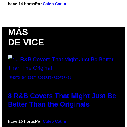
hace 14 horas
Por
Caleb Catlin
MÁS
DE VICE
(PHOTO BY EBET ROBERTS/REDFERNS)
8 R&B Covers That Might Just Be
Better Than the Originals
hace 15 horas
Por
Caleb Catlin