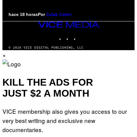
hace 18 horas
Por
Caleb Catlin
VICE
MEDIA
INSTAGRAM
TIKTOK
YOUTUBE
© 2026 VICE DIGITAL PUBLISHING, LLC
×
KILL THE ADS FOR
JUST $2 A MONTH
VICE membership also gives you access to our
very best writing and exclusive new
documentaries.