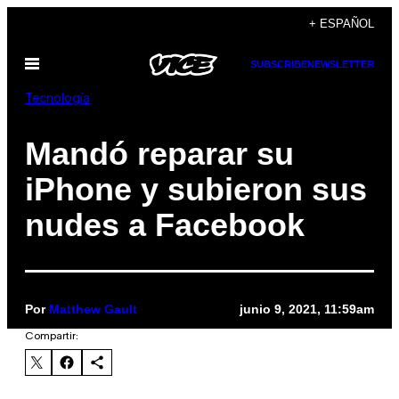
Saltar
+ ESPAÑOL
al
Abrir
SUBSCRIBE
NEWSLETTER
contenido
Menú
Tecnología
Mandó reparar su
iPhone y subieron sus
nudes a Facebook
Por
Matthew Gault
junio 9, 2021, 11:59am
Compartir: