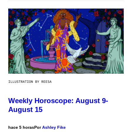
ILLUSTRATION BY REESA
Weekly Horoscope: August 9-
August 15
hace 5 horas
Por
Ashley Fike