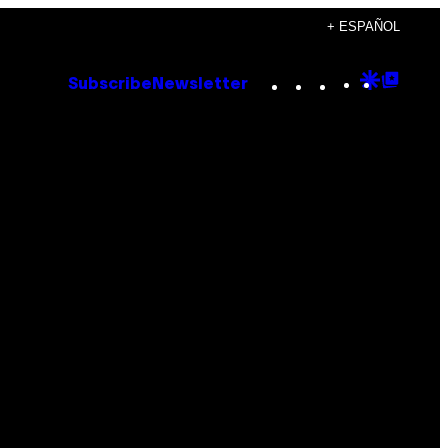
+ ESPAÑOL
Instagram
TikTok
YouTube
Google
Goog
Subscribe
Newsletter
Discove
Top
Posts