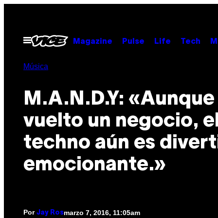
Saltar
al
contenido
Abrir
Magazine
Pulse
Life
Tech
M
Menú
Música
M.A.N.D.Y: «Aunque 
vuelto un negocio, e
techno aún es divert
emocionante.»
Por
marzo 7, 2016, 11:05am
Jay Ros