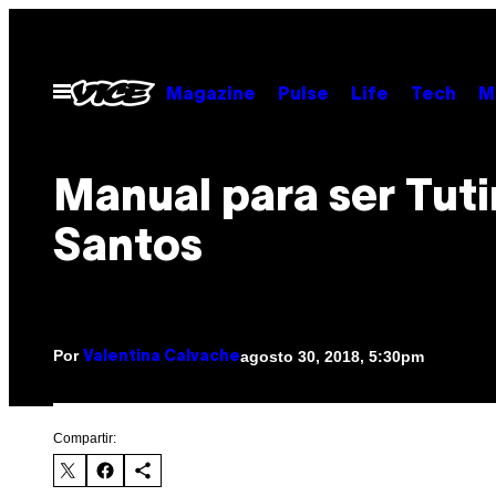
Saltar
al
contenido
Abrir
Magazine
Pulse
Life
Tech
M
Menú
Manual para ser Tuti
Santos
Por
agosto 30, 2018, 5:30pm
Valentina Calvache
Compartir: