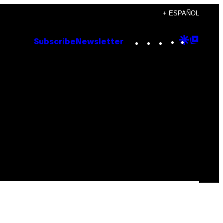
+ ESPAÑOL
Instagram
TikTok
YouTube
Google
Goog
Subscribe
Newsletter
Discove
Top
Posts