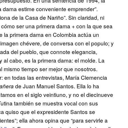
i presupuesto. En una sentencia de 1994, la
ra dama estime conveniente emprender”.
riona de la Casa de Nariño”. Sin claridad, ni
o cómo ser una primera dama + con la que sea
que la primera dama en Colombia actúa un
na imagen chévere, de conversa con el populo; y
arada del pueblo, que connote elegancia,
y al cabo, es la primera dama: el molde. La
l mismo tiempo ser mejor que nosotros.
r: en todas las entrevistas, María Clemencia
de Juan Manuel Santos. Ella lo ha
añera
amos en el siglo veintiuno, y no el diecinueve
utina también se muestra vocal con sus
ca quiso que el expresidente Santos se
cientes”; ella ahora opina que “para servirle a