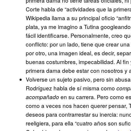
primera dama no tiene tareas oficiales, n
Corte habla de “actividades que la prime
Wikipedia llama a su principal oficio “anfit
plata, ya me imagino a Tutina googleand
fácil identificarse. Personalmente, creo 
conflicto: por un lado, tiene que crear u
por otro, una imagen ideal, es decir, sep
buenas costumbres, impecabilidad. Al fin 
primera dama debe estar con nosotros y a
Volverse un sujeto pasivo, pero sin abusa
Rodríguez habla de sí misma como
comp
en su carrera. Pero como est
acompañado
como a veces nos hacen querer pensar, T
deseos para contrarrestar su inercia: nun
reeligiera, para ella “cuatro años son sufi