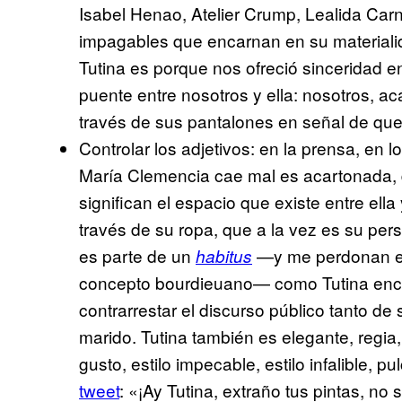
Isabel Henao, Atelier Crump, Lealida Car
impagables que encarnan en su materialid
Tutina es porque nos ofreció sinceridad e
puente entre nosotros y ella: nosotros, acá,
través de sus pantalones en señal de que s
Controlar los adjetivos: en la prensa, en 
María Clemencia cae mal es acartonada, d
significan el espacio que existe entre ell
través de su ropa, que a la vez es su per
es parte de un
—y me perdonan el
habitus
concepto bourdieuano— como Tutina enc
contrarrestar el discurso público tanto de
marido. Tutina también es elegante, regia,
gusto, estilo impecable, estilo infalible, p
tweet
: «¡Ay Tutina, extraño tus pintas, no