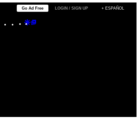
Go Ad Free
LOGIN / SIGN UP
+ ESPAÑOL
Instagram
TikTok
YouTube
Google
Google
Discover
Top
Posts