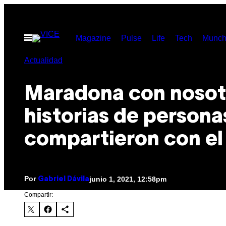
Saltar
al
Abrir
Magazine
Pulse
Life
Tech
Munch
contenido
Menú
Actualidad
Maradona con nosot
historias de persona
compartieron con el
Por
junio 1, 2021, 12:58pm
Gabriel Dávila
Compartir: