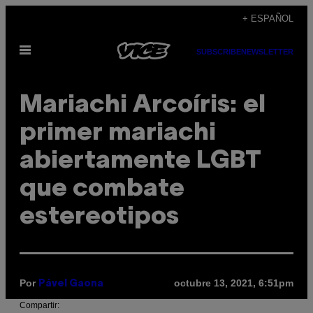
Saltar
+ ESPAÑOL
al
Abrir
contenido
SUBSCRIBE
NEWSLETTER
Menú
Mariachi Arcoíris: el
primer mariachi
abiertamente LGBT
que combate
estereotipos
Por
octubre 13, 2021, 6:51pm
Pável Gaona
Compartir: