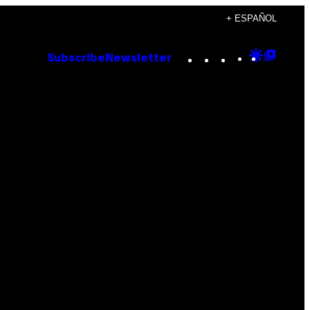
+ ESPAÑOL
Instagram
TikTok
YouTube
Google
Goog
Subscribe
Newsletter
Discove
Top
Posts