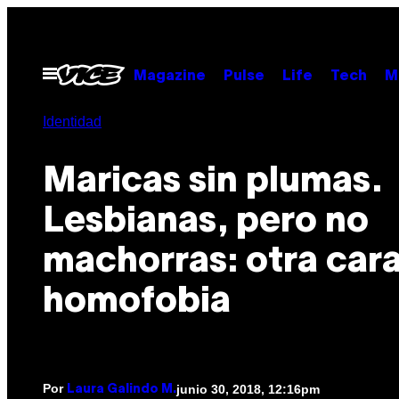
Saltar
al
contenido
Abrir
Magazine
Pulse
Life
Tech
M
Menú
Identidad
Maricas sin plumas.
Lesbianas, pero no
machorras: otra cara
homofobia
Por
junio 30, 2018, 12:16pm
Laura Galindo M.