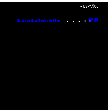
+ ESPAÑOL
Instagram
TikTok
YouTube
Google
Goog
Subscribe
Newsletter
Discove
Top
Posts