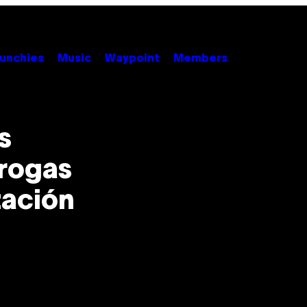
unchies
Music
Waypoint
Members
s
drogas
zación