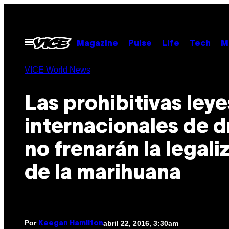
Saltar
al
contenido
Abrir
Magazine
Pulse
Life
Tech
M
Menú
VICE World News
Las prohibitivas leye
internacionales de 
no frenarán la legali
de la marihuana
Por
abril 22, 2016, 3:30am
Keegan Hamilton