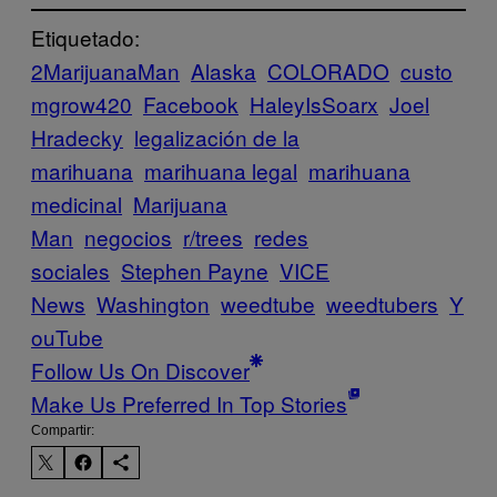
Etiquetado:
2MarijuanaMan
Alaska
COLORADO
custo
mgrow420
Facebook
HaleyIsSoarx
Joel
Hradecky
legalización de la
marihuana
marihuana legal
marihuana
medicinal
Marijuana
Man
negocios
r/trees
redes
sociales
Stephen Payne
VICE
News
Washington
weedtube
weedtubers
Y
ouTube
Follow Us On Discover
Make Us Preferred In Top Stories
Compartir: