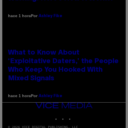
Por
hace 1 hora
Ashley Fike
What to Know About
‘Exploitative Daters,’ the People
Who Keep You Hooked With
Mixed Signals
Por
hace 1 hora
Ashley Fike
VICE
MEDIA
INSTAGRAM
TIKTOK
YOUTUBE
© 2026 VICE DIGITAL PUBLISHING, LLC