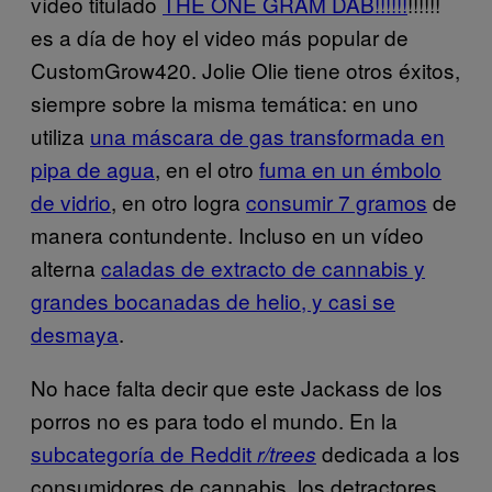
vídeo titulado
THE ONE GRAM DAB!!!!!!
!!!!!!
es a día de hoy el video más popular de
CustomGrow420. Jolie Olie tiene otros éxitos,
siempre sobre la misma temática: en uno
utiliza
una máscara de gas transformada en
pipa de agua
, en el otro
fuma en un émbolo
de vidrio
, en otro logra
consumir 7 gramos
de
manera contundente. Incluso en un vídeo
alterna
caladas de extracto de cannabis y
grandes bocanadas de helio, y casi se
desmaya
.
No hace falta decir que este Jackass de los
porros no es para todo el mundo. En la
subcategoría de Reddit
dedicada a los
r/trees
consumidores de cannabis, los detractores