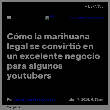
Saltar
+ ESPAÑOL
al
Abrir
contenido
SUBSCRIBE
NEWSLETTER
Menú
Cómo la marihuana
legal se convirtió en
un excelente negocio
para algunos
youtubers
Por
abril 7, 2016, 6:35am
Sébastien Wesolowski
Compartir: