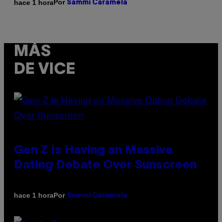
Por
hace 1 hora
Sammi Caramela
MÁS
DE VICE
Gen Z Is Having an Massive
Dating Debate Over Sunscreen
Por
hace 1 hora
Sammi Caramela